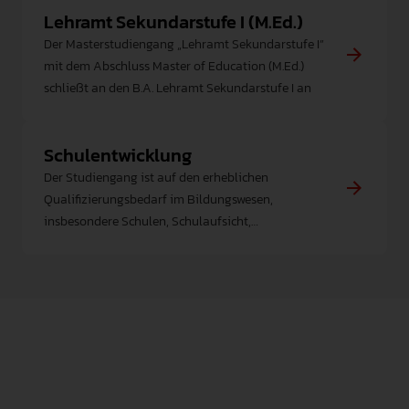
Lehramt Sekundarstufe I (M.Ed.)
Der Masterstudiengang „Lehramt Sekundarstufe I”
mit dem Abschluss Master of Education (M.Ed.)
schließt an den B.A. Lehramt Sekundarstufe I an
Schulentwicklung
Der Studiengang ist auf den erheblichen
Qualifizierungsbedarf im Bildungswesen,
insbesondere Schulen, Schulaufsicht,
schulbezogene Aus- und Weiterbildung,
ausgerichtet.
Grundlegende Informationen zum Studium und zu den