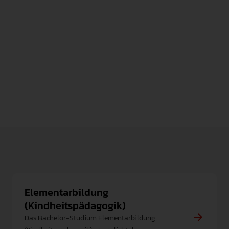
INNERER DIENST UND FACHSEKRETARIATE
0751/ 501-8307
E-Mail Adresse zeigen
W 0.04
Zum Profil
Elementarbildung
(Kindheitspädagogik)
Das Bachelor-Studium Elementarbildung