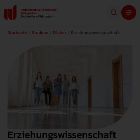
Startseite
Studium
Fächer
Erziehungswissenschaft
Studium
Forschung
Transfer
Hochschule
STUDIENINTERESSIERTE
STUDIERENDE
Erziehungswissenschaft
ALUMNI