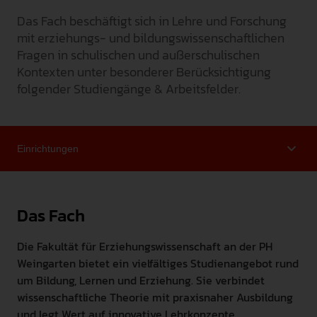
Das Fach beschäftigt sich in Lehre und Forschung
INTERNATIONAL
mit erziehungs- und bildungswissenschaftlichen
PRESSE
Fragen in schulischen und außerschulischen
Kontexten unter besonderer Berücksichtigung
GEBÄRDENSPRACHE
folgender Studiengänge & Arbeitsfelder.
LEICHTE SPRACHE
Das Fach
Die Fakultät für Erziehungswissenschaft an der PH
Weingarten bietet ein vielfältiges Studienangebot rund
um Bildung, Lernen und Erziehung. Sie verbindet
wissenschaftliche Theorie mit praxisnaher Ausbildung
und legt Wert auf innovative Lehrkonzepte.