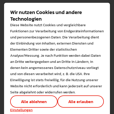
Jahren in Familie und Institutionen.
Wir nutzen Cookies und andere
Educational Science
Technologien
In diesem Studiengang können Sie Ihr Wissen aus
theoretischen und empirischen Perspektiven
Diese Website nutzt Cookies und vergleichbare
vertiefen. Dies bereitet Sie auf den Beginn einer
Funktionen zur Verarbeitung von Endgeräteinformationen
Promotion sowie Führungsaufgaben im
und personenbezogenen Daten. Die Verarbeitung dient
Bildungsbereich und in Unternehmen vor.
der Einbindung von Inhalten, externen Diensten und
Höheres Lehramt an beruflichen
Elementen Dritter sowie der statistischen
Schulen für Informatik/
Analyse/Messung. Je nach Funktion werden dabei Daten
an Dritte weitergegeben und an Dritte in Ländern, in
Elektrotechnik
denen kein angemessenes Datenschutzniveau vorliegt
Bitte wählen Sie zuzulas
und von diesen verarbeitet wird, z. B. die USA. Ihre
Die auf der Website verwendeten Co
Einwilligung ist stets freiwillig, für die Nutzung unserer
Informatik/ Elektrotechnik plus
Lernen Sie mehr
Website nicht erforderlich und kann jederzeit auf unserer
Lehramt
Alle erlauben
Alle ableh
Seite abgelehnt oder widerrufen werden.
Technisch notwendig (1)
Alle ablehnen
Alle erlauben
Hier sind alle technisch 
Höheres Lehramt an beruflichen
Einstellungen speichern
Einstellungen
Schulen für Fahrzeug- und
Marketing Cookies