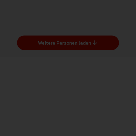
AKADEMISCHE/R MITARBEITER/IN
ERZIEHUNGSWISSENSCHAFT
-
Weitere Personen laden
E-Mail Adresse zeigen