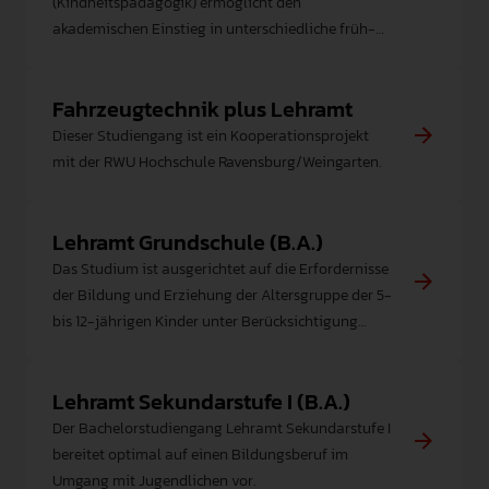
(Kindheitspädagogik) ermöglicht den
akademischen Einstieg in unterschiedliche früh-
und familienpädagogische Arbeitsfelder.
Fahrzeugtechnik plus Lehramt
Dieser Studiengang ist ein Kooperationsprojekt
mit der RWU Hochschule Ravensburg/Weingarten.
Lehramt Grundschule (B.A.)
Das Studium ist ausgerichtet auf die Erfordernisse
der Bildung und Erziehung der Altersgruppe der 5-
bis 12-jährigen Kinder unter Berücksichtigung
grundlegender Aspekte der Didaktik der
Primarstufe und des Anfangsunterrichts.
Lehramt Sekundarstufe I (B.A.)
Der Bachelorstudiengang Lehramt Sekundarstufe I
bereitet optimal auf einen Bildungsberuf im
Umgang mit Jugendlichen vor.