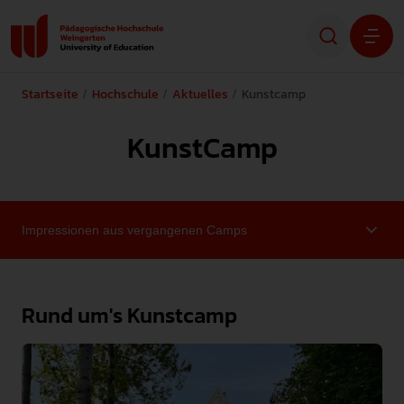
Startseite
Hochschule
Aktuelles
Kunstcamp
Studium
KunstCamp
Forschung
Transfer
Hochschule
Rund um's Kunstcamp
STUDIENINTERESSIERTE
STUDIERENDE
ALUMNI