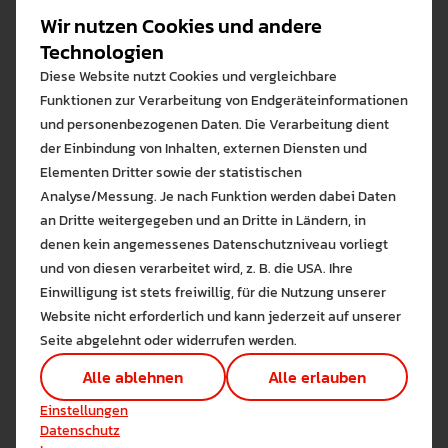
Wir nutzen Cookies und andere
Technologien
Diese Website nutzt Cookies und vergleichbare
Funktionen zur Verarbeitung von Endgeräteinformationen
und personenbezogenen Daten. Die Verarbeitung dient
der Einbindung von Inhalten, externen Diensten und
Elementen Dritter sowie der statistischen
Analyse/Messung. Je nach Funktion werden dabei Daten
an Dritte weitergegeben und an Dritte in Ländern, in
denen kein angemessenes Datenschutzniveau vorliegt
Bitte wählen Sie zuzulas
und von diesen verarbeitet wird, z. B. die USA. Ihre
Die auf der Website verwendeten Co
Einwilligung ist stets freiwillig, für die Nutzung unserer
Lernen Sie mehr
Website nicht erforderlich und kann jederzeit auf unserer
Alle erlauben
Alle ableh
Seite abgelehnt oder widerrufen werden.
Technisch notwendig (1)
Alle ablehnen
Alle erlauben
Römmelt, Prof. Dr. Christian
Hier sind alle technisch 
Einstellungen speichern
Einstellungen
PROFESSOR*IN
Marketing Cookies
Datenschutz
Cookies ermöglichen es 
KUNST