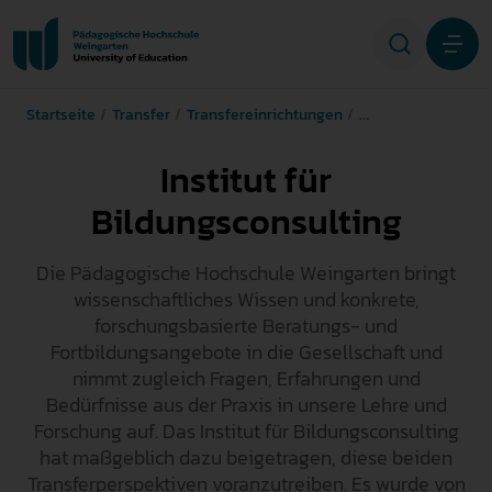
Startseite
Transfer
Transfereinrichtungen
Institut für Bildun
Studium
Institut für
Forschung
Bildungsconsulting
Transfer
Die Pädagogische Hochschule Weingarten bringt
wissenschaftliches Wissen und konkrete,
Hochschule
forschungsbasierte Beratungs- und
Fortbildungsangebote in die Gesellschaft und
nimmt zugleich Fragen, Erfahrungen und
STUDIENINTERESSIERTE
Bedürfnisse aus der Praxis in unsere Lehre und
Forschung auf. Das Institut für Bildungsconsulting
STUDIERENDE
hat maßgeblich dazu beigetragen, diese beiden
Transferperspektiven voranzutreiben. Es wurde von
ALUMNI