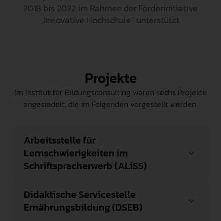
2018 bis 2022 im Rahmen der Förderinitiative
INTERNATIONAL
„Innovative Hochschule“ unterstützt.
PRESSE
GEBÄRDENSPRACHE
LEICHTE SPRACHE
Projekte
Im Institut für Bildungsconsulting waren sechs Projekte
angesiedelt, die im Folgenden vorgestellt werden.
Arbeitsstelle für
Lernschwierigkeiten im
Schriftspracherwerb (ALiSS)
Die Arbeitsstelle für Lernschwierigkeiten im
Schriftspracherwerb (ALiSS) bildete
Didaktische Servicestelle
Studierende darin aus, Lese- und
Ernährungsbildung (DSEB)
Rechtschreibschwierigkeiten bei Kindern
Die Didaktische Servicestelle