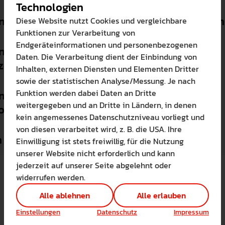
Technologien
ngszentrum für Elementar- und Primarbildu
Diese Website nutzt Cookies und vergleichbare
Funktionen zur Verarbeitung von
Endgeräteinformationen und personenbezogenen
ngszentrum für fachbezogene Lehr- und
Daten. Die Verarbeitung dient der Einbindung von
zesse
Inhalten, externen Diensten und Elementen Dritter
sowie der statistischen Analyse/Messung. Je nach
Funktion werden dabei Daten an Dritte
ngszentrum Bildungsinnovation und
weitergegeben und an Dritte in Ländern, in denen
Bitte wählen Sie zuzul
onalisierung
kein angemessenes Datenschutzniveau vorliegt und
Die auf der Website verwendete
von diesen verarbeitet wird, z. B. die USA. Ihre
Lernen Sie mehr
 für Regionalforschung
Einwilligung ist stets freiwillig, für die Nutzung
Alle erlauben
Alle ableh
unserer Website nicht erforderlich und kann
jederzeit auf unserer Seite abgelehnt oder
Technisch notwendig 
widerrufen werden.
Hier sind alle technis
Einstellungen speichern
Alle ablehnen
Alle erlauben
Marketing Cookies
Cookies ermöglichen 
Einstellungen
Datenschutz
Impressum
Analyse / Statistiken 