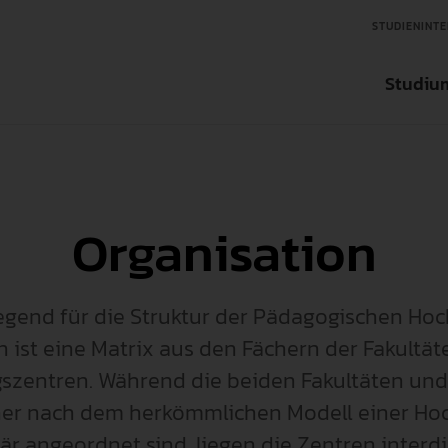
STUDIENINTE
Studiu
Aktuelles
Aktuelles
Aktuelles
Studienfinder
Organisation
Organisation
Ansprechpartner in der Forschung
Ansprechpartner für Tran
Bachelorstudieng
Über die Hochschule
Forschungseinrichtungen
Transfereinrichtungen
Masterstudiengän
gend für die Struktur der Pädagogischen Ho
Zentrale Einrichtungen
Wissenschaftlicher Nachwuchs
Internationale un
 ist eine Matrix aus den Fächern der Fakultä
szentren. Während die beiden Fakultäten und
International
Forschungsdatenbank
Weiterbildung
her nach dem herkömmlichen Modell einer Ho
Interessensvertretung
när angeordnet sind, liegen die Zentren interdi
Forschungsförderungen
Fächer