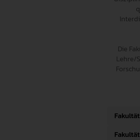
q
Interd
Die Fak
Lehre/S
Forschu
Fakultät 
Fakultät 