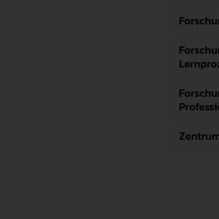
Forschu
Forschu
Lernpro
Forschu
Professi
Zentrum