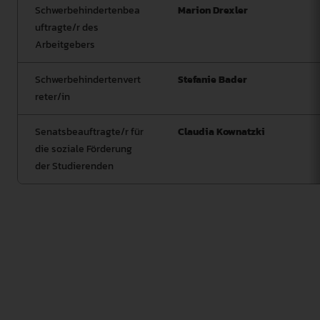
Schwerbehindertenbea
Marion Drexler
uftragte/r des
Arbeitgebers
Schwerbehindertenvert
Stefanie Bader
reter/in
Senatsbeauftragte/r für
Claudia Kownatzki
die soziale Förderung
der Studierenden
Die Gleichstellungskommission unterstützt die
Gleichstellungsbeauftragte bei Ihrer Arbeit und dient