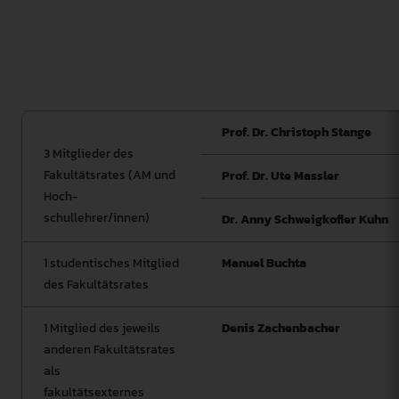
des Senats. Die FS QSK wählt aus ihrer Mitte eine/n
Vorsitzende/n. Das Protokoll geht der
Studiengangleitung und beiden Fakultätsräten zu.
Prof. Dr. Christoph Stange
3 Mitglieder des
Fakultätsrates (AM und
Prof. Dr. Ute Massler
Hoch-
schullehrer/innen)
Dr. Anny Schweigkofler Kuhn
1 studentisches Mitglied
Manuel Buchta
des Fakultätsrates
1 Mitglied des jeweils
Denis Zachenbacher
anderen Fakultätsrates
als
fakultätsexternes