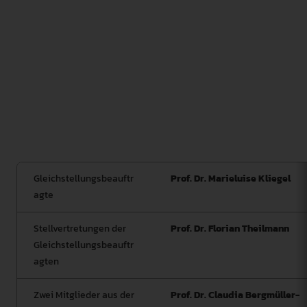
der Vernetzung und Kommunikation der
Gleichstellungsarbeit auf den verschiedenen Ebenen
der Hochschule. Unter den Mitgliedern werden
Aufgabengebiete entsprechend der Kompetenzen
verteilt und bearbeitet. Aktuelle Entwicklungen und
Maßnahmen in den jeweiligen Aufgabenbereichen
werden bei den Gleichstellungskommissionssitzungen
erörtert.
Gleichstellungsbeauftr
Prof. Dr. Marieluise Kliegel
agte
Stellvertretungen der
Prof. Dr. Florian Theilmann
Gleichstellungsbeauftr
agten
Zwei Mitglieder aus der
Prof. Dr. Claudia Bergmüller-