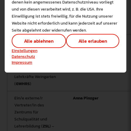
denen kein angemessenes Datenschutzniveau vorliegt
Bitte wählen Sie zuzulas
Vertreter/in der
und von diesen verarbeitet wird, z. B. die USA. Ihre
Die auf der Website verwendeten Co
Staatlichen Schulämter
Einwilligung ist stets freiwillig, für die Nutzung unserer
Lernen Sie mehr
Albstadt, Biberach
Website nicht erforderlich und kann jederzeit auf unserer
und Markdorf
Alle erlauben
Alle ableh
Seite abgelehnt oder widerrufen werden.
Technisch notwendig (1)
Alle ablehnen
Alle erlauben
Ein/e externe/r
Thomas Pätzold
Hier sind alle technisch 
Vertreter/in des
Einstellungen speichern
Einstellungen
Marketing Cookies
Seminars für
Datenschutz
Cookies ermöglichen es 
Impressum
Ausbildung und
Analyse / Statistiken (1)
Fortbildung der
Es werden Daten wie die 
Lehrkräfte Weingarten
(
GWHRS
)
Ein/e externe/r
Anna Pinzger
Vertreter/in des
Zentrums für
Schulqualität und
Lehrerbildung (
ZSL
) –