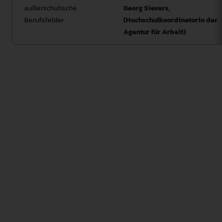
außerschulische
Georg Sievers,
Berufsfelder
(Hochschulkoordinatorin der
Agentur für Arbeit)
Die SGS QSK begleitet die Qualitätssicherung in einem
Studiengang als Vorbereitung für die Akkreditierung.
Die SGS QSM hat die Aufgabe, den Bericht der
Studiengangleitung zum Vertieften Monitoring zu
bewerten. Die Erfüllung der Auflagen und die
Umsetzung der Empfehlungen der SGS QSK sind die
Voraussetzung für die Akkreditierung des
Studiengangs durch das Interne
Akkreditierungsgremium der Pädagogischen