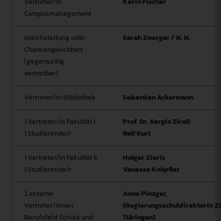
Vertreter/in
Karin Fischer
Campusmanagement
Gleichstellung oder
Sarah Zwerger / N. N.
Chancengleichheit
(gegenseitig
vertretbar)
Vertreter/in Bibliothek
Sebastian Ackermann
1 Vertreter/in Fakultät I
Prof. Dr. Sergio Ziroli
1 Studierende/r
Ralf Kurt
1 Vertreter/in Fakultät II
Holger Zieris
1 Studierende/r
Vanessa Knöpfler
2 externe
Anna Pinzger,
Vertreter/innen
(Regierungsschuldirektorin Z
Berufsfeld Schule und
Tübingen)