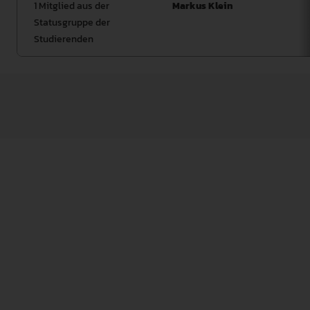
1 Mitglied aus der
Markus Klein
Statusgruppe der
Studierenden
Zu den Aufgaben der Studienkommission gehört es
insbesondere, Empfehlungen zur Weiterentwicklung
von Gegenständen und Formen des Studiums sowie zur
Verwendung der für Studium und Lehre vorgesehenen
Mittel zu erarbeiten und an der Evaluation der Lehre
gemäß § 5 unter Einbeziehung studentischer
Veranstaltungskritik mitzuwirken." (§ 26, Abs. 3