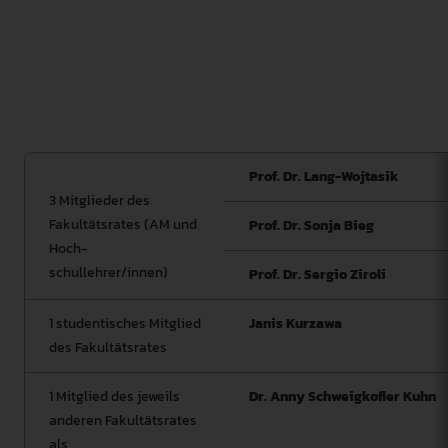
des Studiengangs zu bewerten. Die FS QSM wird vom
Senat gewählt. Ihre Amtszeit entspricht der Amtszeit
des Senats. Die FS QSK wählt aus ihrer Mitte eine/n
Vorsitzende/n. Das Protokoll geht der
Studiengangleitung und beiden Fakultätsräten zu.
Prof. Dr. Lang-Wojtasik
3 Mitglieder des
Fakultätsrates (AM und
Prof. Dr. Sonja Bieg
Hoch-
schullehrer/innen)
Prof. Dr. Sergio Ziroli
1 studentisches Mitglied
Janis Kurzawa
des Fakultätsrates
1 Mitglied des jeweils
Dr. Anny Schweigkofler Kuhn
anderen Fakultätsrates
als