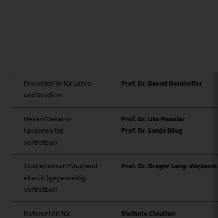
Lenkungsgruppe gebildet. Die Lenkungsgruppe wird
die Antragsvorbereitung und die Begehungen
moderieren und die Erfüllung der notwendigen
Arbeiten durch die betroffenen Einheiten der
Hochschule organisieren.
Prorektor/in für Lehre
Prof. Dr. Bernd Reinhoffer
und Studium
Dekan/Dekanin
Prof. Dr. Ute Massler
(gegenseitig
Prof. Dr. Sonja Bieg
vertretbar)
Studiendekan/Studiend
Prof. Dr. Gregor Lang-Wojtasik
ekanin (gegenseitig
vertretbar)
Referent/in für
Stefanie Claußen