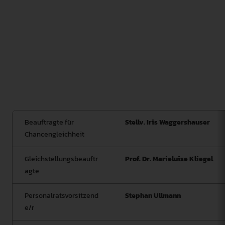
verschiedenen Interessensvertretungen. Ihr Ziel ist es
Vielfalt aktiv zu fördern. Die Kommission berät und
koordiniert dabei Möglichkeiten Studien-, Forschungs-
und Arbeitsbedingungen zu schaffen, in denen sich
jede/r Einzelne optimal entfalten und entwickeln kann.
Sie fokussiert hierbei sowohl entsprechende
Organisationsstrukturen als auch eine
diversitygerechte Wissenschaftskultur.
Beauftragte für
Stellv. Iris Waggershauser
Chancengleichheit
Gleichstellungsbeauftr
Prof. Dr. Marieluise Kliegel
agte
Personalratsvorsitzend
Stephan Ullmann
e/r