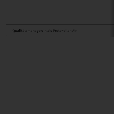
Qualitätsmanager/in als Protokollant*in
Die FS QSK ist Teil der Qualitätskultur in der Fakultät
und für die Sicherung der Qualität der Lehre
verantwortlich. Sie hat die Aufgabe, die Berichte der
Studiengänge / Teilstudiengänge im
Standardmonitoring mit den jeweils darin
vorgeschlagenen Maßnahmen zur Weiterentwicklung