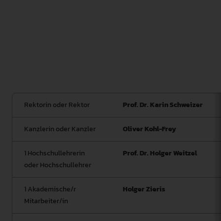
Angehörige und Fälle strafbarer Nachstellung
adressiert werden. Integriert wurde darüber hinaus der
bisherige Exmatrikulationsgrund der sexuellen
Belästigung. Gem. Vorgabe des LHG ist ein abgestuftes
System ordnungsrechtlicher Sanktionen darzustellen
und das Verfahren ist durch einen Ordnungsausschuss
vorzunehmen.
Rektorin oder Rektor
Prof. Dr. Karin Schweizer
Kanzlerin oder Kanzler
Oliver Kohl-Frey
1 Hochschullehrerin
Prof. Dr. Holger Weitzel
oder Hochschullehrer
1 Akademische/r
Holger Zieris
Mitarbeiter/in