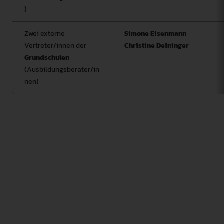
)
Zwei externe
Simone Eisenmann
Vertreter/innen der
Christine Deininger
Grundschulen
(Ausbildungsberater/in
nen)
Die Pädagogische Hochschule Weingarten führt ein
Verfahren zur Systemakkreditierung durch. Zur
Organisation und Begleitung des Verfahrens wird eine