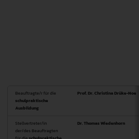
Der Ausschuss für schulpraktische Studien dient der
gegenseitigen Information der in der Schulpraxis
Beteiligten. Er berät die/den Beauftragte/n für die
schulpraktische Ausbildung bei ihrer/seiner Aufgabe.
Der Ausschuss erarbeitet Empfehlungen für den Senat
insbesondere zur Weiterentwicklung der
schulpraktischen Studien.
Beauftragte/r für die
Prof. Dr. Christina Drüke-Noe
schulpraktische
Ausbildung
Stellvertreter/in
Dr. Thomas Wiedenhorn
der/des Beauftragten
für die
schulpraktische