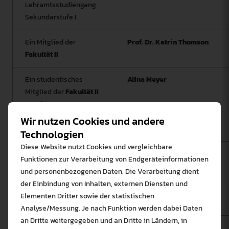
Lehramtsstudiengang
Sekundarstufe I
Ein Mitglied der
Prof. Dr. Katrin Thomson
Fakultät II
Ein studentisches
Alina Meyer
Mitglied der
Fakultät II
aus dem
Lehramtsstudiengang
Wir nutzen Cookies und andere
Sekundarstufe I
Technologien
Diese Website nutzt Cookies und vergleichbare
Ein studentisches
Sören Schramm
Funktionen zur Verarbeitung von Endgeräteinformationen
Mitglied der
Fakultät II
und personenbezogenen Daten. Die Verarbeitung dient
aus dem
der Einbindung von Inhalten, externen Diensten und
Lehramtsstudiengang
Elementen Dritter sowie der statistischen
Grundschule
Analyse/Messung. Je nach Funktion werden dabei Daten
an Dritte weitergegeben und an Dritte in Ländern, in
Ein/e externe/r
Silvia Schultes