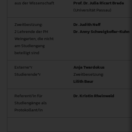
aus der Wissenschaft
Prof. Dr. Julia Ricart Brede
(Universität Passau)
Zweitbestzung:
Dr. Judith Neff
2 Lehrende der PH
Dr. Anny Schweigkofler-Kuhn
Weingarten, die nicht
am Studiengang
beteiligt sind
Externe*r
Anja Twardokus
Studierende*r
Zweitbesetzung:
Lilith Baur
Referent/in für
Dr. Kristin Rheinwald
Studiengänge als
Protokollant/in