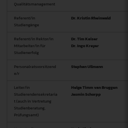
Qualitätsmanagement
Referent/in
Dr. Kristin Rheinwald
Studiengänge
Referent/in Rektor/in
Dr. Tim Kaiser
Mitarbeiter/in für
Dr. Ingo Kreyer
Studienerfolg
Personalratsvorsitzend
Stephan Ullmann
e/r
Leiter/in
Helga Timm van Bruggen
Studierendensekretaria
Jasmin Schorpp
t (auch in Vertretung
Studienberatung,
Prüfungsamt)