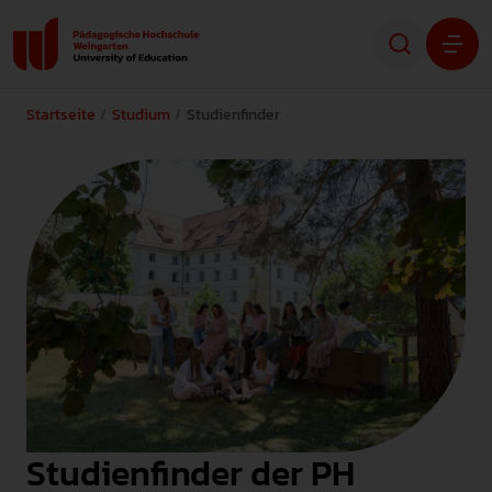
Startseite
Studium
Studienfinder
Studium
Forschung
Transfer
Hochschule
STUDIENINTERESSIERTE
STUDIERENDE
Studienfinder der PH
ALUMNI