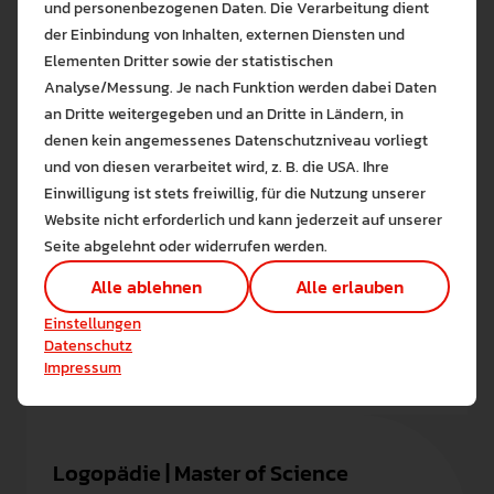
und personenbezogenen Daten. Die Verarbeitung dient
der Einbindung von Inhalten, externen Diensten und
Mehr erfahren
Elementen Dritter sowie der statistischen
Analyse/Messung. Je nach Funktion werden dabei Daten
an Dritte weitergegeben und an Dritte in Ländern, in
denen kein angemessenes Datenschutzniveau vorliegt
Bitte wählen Sie zuzulas
Logopädie | Bachelor
und von diesen verarbeitet wird, z. B. die USA. Ihre
Die auf der Website verwendeten Co
Einwilligung ist stets freiwillig, für die Nutzung unserer
Abschluss:
Bachelor of Science
Lernen Sie mehr
Website nicht erforderlich und kann jederzeit auf unserer
Regelstudienzeit:
9 Semester (davon 6 in Teilzeit, 3
Alle erlauben
Alle ableh
in Vollzeit)
Seite abgelehnt oder widerrufen werden.
Studienbeginn:
Immer zum Wintersemester (01.10.)
Technisch notwendig (1)
Alle ablehnen
Alle erlauben
Fakultätszugehörigkeit:
Fakultät II
Hier sind alle technisch 
Einstellungen speichern
Semesterbeitrag:
211,00€ im WiSe 2026
Einstellungen
Marketing Cookies
Datenschutz
Cookies ermöglichen es 
Impressum
Mehr erfahren
Analyse / Statistiken (1)
Es werden Daten wie die 
Logopädie | Master of Science