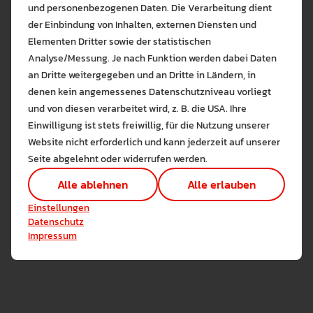
und personenbezogenen Daten. Die Verarbeitung dient
der Einbindung von Inhalten, externen Diensten und
Elementen Dritter sowie der statistischen
Analyse/Messung. Je nach Funktion werden dabei Daten
an Dritte weitergegeben und an Dritte in Ländern, in
denen kein angemessenes Datenschutzniveau vorliegt
Bitte wählen Sie zuzulas
und von diesen verarbeitet wird, z. B. die USA. Ihre
Die auf der Website verwendeten Co
Bekanntmachung
Einwilligung ist stets freiwillig, für die Nutzung unserer
Lernen Sie mehr
Wahlvorschläge 2026
Website nicht erforderlich und kann jederzeit auf unserer
Alle erlauben
Alle ableh
Seite abgelehnt oder widerrufen werden.
PDF • 73.6 KB
Technisch notwendig (1)
Alle ablehnen
Alle erlauben
Hier sind alle technisch 
Einstellungen speichern
Einstellungen
Marketing Cookies
Datenschutz
Cookies ermöglichen es 
Impressum
Analyse / Statistiken (1)
Es werden Daten wie die 
BEKA 2026