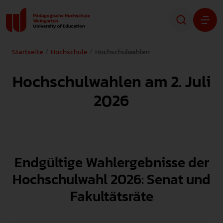
Startseite
Hochschule
Hochschulwahlen
Studium
Hochschulwahlen am 2. Juli
Forschung
2026
Transfer
Hochschule
Endgültige Wahlergebnisse der
Hochschulwahl 2026: Senat und
STUDIENINTERESSIERTE
Fakultätsräte
STUDIERENDE
ALUMNI