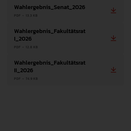
Wahlergebnis_Senat_2026
INTERNATIONAL
PDF • 13.3 KB
PRESSE
Wahlergebnis_Fakultätsrat
GEBÄRDENSPRACHE
LEICHTE SPRACHE
I_2026
PDF • 12.8 KB
Wahlergebnis_Fakultätsrat
II_2026
PDF • 74.9 KB