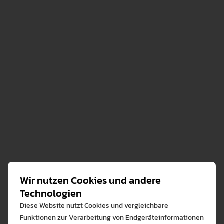
Bekanntmachung vorl.
Wahlergebnis 2026_Senat
PDF • 21.3 KB
Bekanntmachung vorl.
Wahlergebnis 2026_Fakultät I
PDF • 15.7 KB
Bekanntmachung vorl.
Wahlergebnis 2026_Fakultät II
PDF • 74.9 KB
Wir nutzen Cookies und andere
Technologien
Diese Website nutzt Cookies und vergleichbare
Funktionen zur Verarbeitung von Endgeräteinformationen