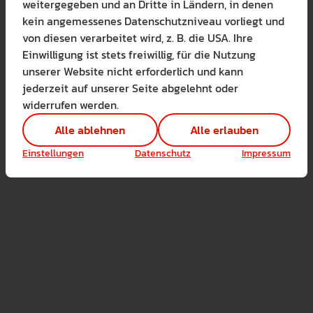
weitergegeben und an Dritte in Ländern, in denen
Bitte wählen Sie zuzul
kein angemessenes Datenschutzniveau vorliegt und
Die auf der Website verwendete
von diesen verarbeitet wird, z. B. die USA. Ihre
Lernen Sie mehr
Einwilligung ist stets freiwillig, für die Nutzung
Alle erlauben
Alle ableh
unserer Website nicht erforderlich und kann
jederzeit auf unserer Seite abgelehnt oder
Technisch notwendig 
es AStAs finden in der Regel montags um 18:00 Uhr statt.
widerrufen werden.
Hier sind alle technis
Einstellungen speichern
Alle ablehnen
Alle erlauben
Marketing Cookies
Cookies ermöglichen 
d / oder Anträge an den AStA, meldet euch gerne über u
Einstellungen
Datenschutz
Impressum
Analyse / Statistiken 
rten.de.
Es werden Daten wie d