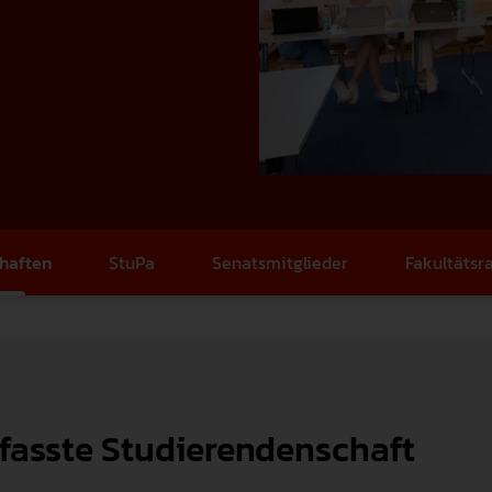
Familienfreundlichkeit
Gute Wissenschaftliche Praxis
Promotion & Habili
Qualitätsmanagement
Forschungssoftware
Zusätzliches Stud
Karriere
Weingarten Learning Lab
Studienbewerbung
Recht & Regelungen
Hilfskraft gesucht
Semestertermine
haften
StuPa
Senatsmitglieder
Fakultätsr
Datenschutz & Informationssich
Studierendenservi
Hochschulwahlen
Serviceeinrichtun
Meldestelle Hinweisgeber
Verfasste Studier
fasste Studierendenschaft