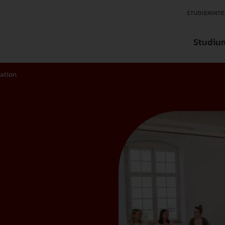
STUDIENINTE
Studiu
ation
Aktuelles
Aktuelles
Aktuelles
Studienfinder
Organisation
Ansprechpartner in der Forschung
Ansprechpartner für Tran
Bachelorstudieng
Über die Hochschule
Forschungseinrichtungen
Transfereinrichtungen
Masterstudiengän
Zentrale Einrichtungen
Wissenschaftlicher Nachwuchs
Internationale un
International
Forschungsdatenbank
Weiterbildung
Interessensvertretung
Forschungsförderungen
Fächer