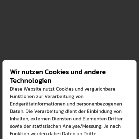
 seiner vielfältigen Aufgaben kann der AStA Arbeitskreis
 des AStAs werden vom Studierendenparlament gewählt u
nschaftspflichtig.
sich aus einem 1. und 2. Vorsitzenden und den 3 Referatsl
(Finanzreferat, Externreferat, Internreferat) zusammen.
ich der AStA wie folgt zusammen (SoSe 2026):
Wir nutzen Cookies und andere
z: Markus A. Klein
Technologien
z: Yara M. Möck
Diese Website nutzt Cookies und vergleichbare
Funktionen zur Verarbeitung von
rat: Niklas Geiger
Endgeräteinformationen und personenbezogenen
rat: Theresa Büttner
Daten. Die Verarbeitung dient der Einbindung von
Inhalten, externen Diensten und Elementen Dritter
rat: Janina A. Murawski
sowie der statistischen Analyse/Messung. Je nach
Funktion werden dabei Daten an Dritte