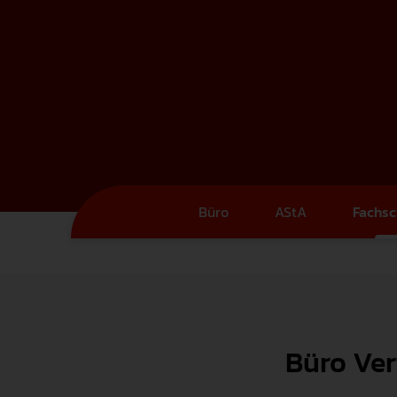
Büro
AStA
Fachsc
Büro Ver