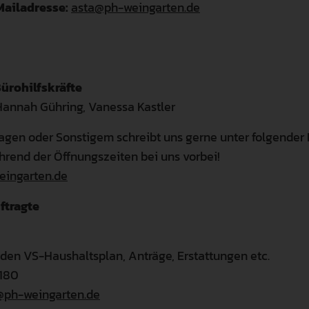
ailadresse:
asta@ph-weingarten.de
ürohilfskräfte
Hannah Gühring, Vanessa Kastler
ragen oder Sonstigem schreibt uns gerne unter folgender
end der Öffnungszeiten bei uns vorbei!
ingarten.de
ftragte
den VS-Haushaltsplan, Anträge, Erstattungen etc.
8180
s@ph-weingarten.de