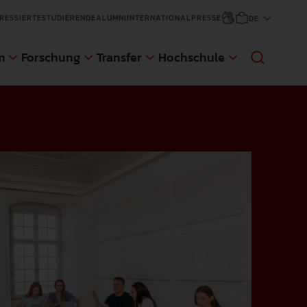
RESSIERTE
STUDIERENDE
ALUMNI
INTERNATIONAL
PRESSE
m
Forschung
Transfer
Hochschule
sfer
änge
ge
d Gaststudierende
NEWS
NEWS
NEWS
NEWS
An der Pädagogischen Hochschule
Die Pädagogische Hochschule
Anmeldungen für den nächsten
Die Pädagogische Hochschule
Weingarten (PH) wurde eine im Auftrag
Weingarten hat sich zum Ziel gesetzt,
Zertifikatskurs an der AWW der PH
Weingarten erweitert ihr