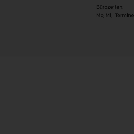
Bürozeiten:
Mo, Mi, Termin
Der Allgemeine 
gegenüber der 
Interessen der 