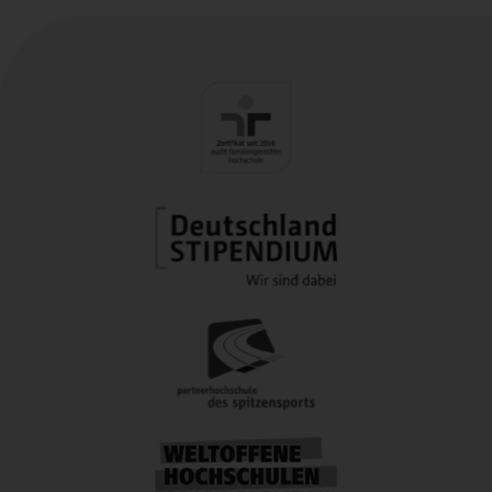
Literaturverwaltungssoftware ZOTERO
Erreichbar unter: kim.calandriello@stud.ph-
Erreichbar unter: nico.zuber@stud.ph-
weingarten.de
weingarten.de