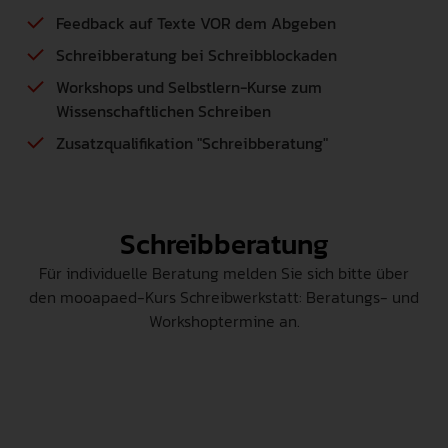
Feedback auf Texte VOR dem Abgeben
INTERNATIONAL
Schreibberatung bei Schreibblockaden
PRESSE
Workshops und Selbstlern-Kurse zum
Wissenschaftlichen Schreiben
GEBÄRDENSPRACHE
LEICHTE SPRACHE
Zusatzqualifikation "Schreibberatung"
Schreibberatung
Für individuelle Beratung melden Sie sich bitte über
den mooapaed-Kurs Schreibwerkstatt: Beratungs- und
Workshoptermine an.
Die Beratungs- und
Workshoptermine sowie