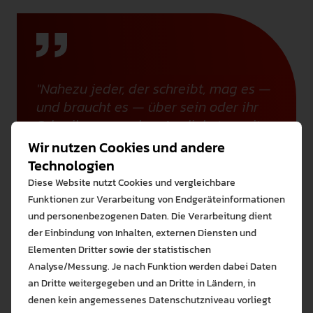
"Nahezu jeder, der schreibt, mag es —
und braucht es — über sein oder ihr
Schreiben zu reden. Am liebsten mit
jemandem, der wirklich zuhört, der
Wir nutzen Cookies und andere
weiß, wie man zuhört und der
Technologien
ebenfalls weiß, wie man über das
Diese Website nutzt Cookies und vergleichbare
Schreiben spricht. Ein Schreibzentrum
Funktionen zur Verarbeitung von Endgeräteinformationen
ist eine institutionalisierte Antwort auf
und personenbezogenen Daten. Die Verarbeitung dient
dieses Bedürfnis."
der Einbindung von Inhalten, externen Diensten und
Elementen Dritter sowie der statistischen
Stephen North, The Idea of a Writing Center
Analyse/Messung. Je nach Funktion werden dabei Daten
an Dritte weitergegeben und an Dritte in Ländern, in
denen kein angemessenes Datenschutzniveau vorliegt
Bitte wählen Sie zuzulas