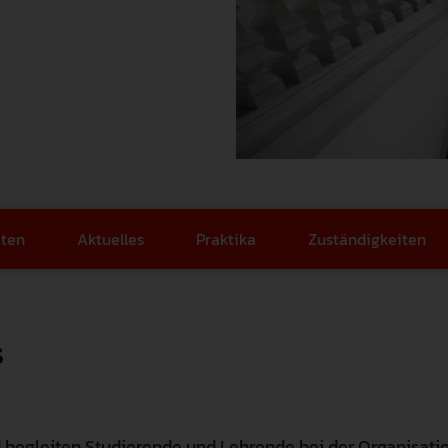
Familienfreundlichkeit
Gute Wissenschaftliche Praxis
Promotion & Habili
Qualitätsmanagement
Forschungssoftware
Zusätzliches Stud
Karriere
Weingarten Learning Lab
Studienbewerbung
Recht & Regelungen
Hilfskraft gesucht
Semestertermine
iten
Aktuelles
Praktika
Zuständigkeiten
Datenschutz & Informationssich
Studierendenservi
Hochschulwahlen
Serviceeinrichtun
s
Meldestelle Hinweisgeber
Verfasste Studier
 begleiten Studierende und Lehrende bei der Organisatio