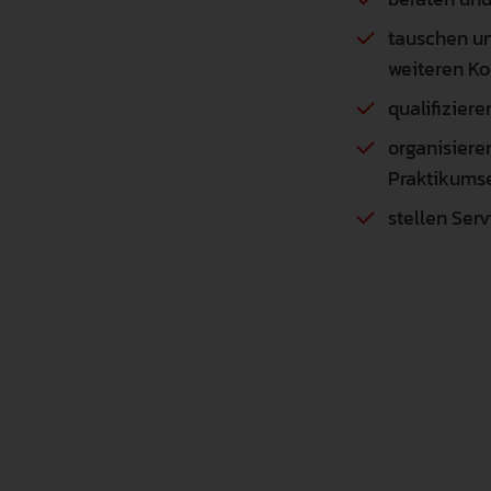
tauschen un
weiteren Ko
qualifizier
organisiere
Praktikums
stellen Ser