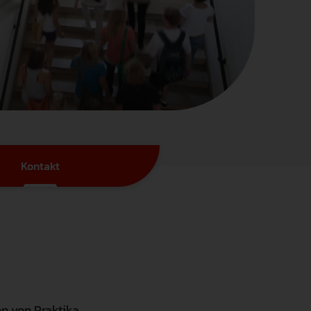
der Friedrich-Ebert-Stiftung erstellte
eine klimafreundliche Hochschule zu
Weingarten seit April möglich.
Studienangebot mit einem
Studie zu den Auswirkungen von
werden.
Masterstudiengang Psychologie m
tation
Mehr erfahren
Ganztagsschulen auf die
Schwerpunkt Lern- und
Mehr erfahren
Bildungsgerechtigkeit aus der
Beratungspsychologie.
ienangebot
Perspektive von beteiligten Akteuren
Mehr erfahren
vorgestellt.
Mehr erfahren
Kontakt
erheit
ce
gen
endenschaft
n von Praktika