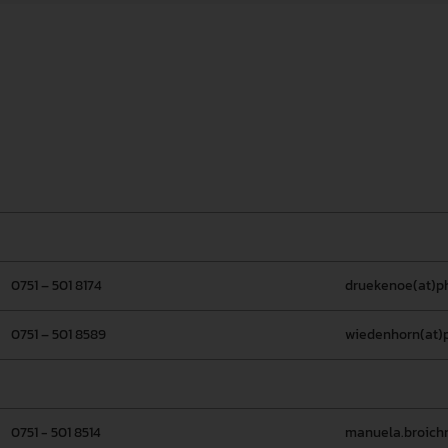
0751 – 501 8174
druekenoe(at)p
0751 – 501 8589
wiedenhorn(at)
0751 - 501 8514
manuela.broich