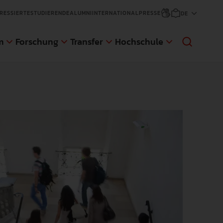
RESSIERTE
STUDIERENDE
ALUMNI
INTERNATIONAL
PRESSE
m
Forschung
Transfer
Hochschule
sfer
änge
ge
d Gaststudierende
NEWS
NEWS
NEWS
NEWS
An der Pädagogischen Hochschule
Die Pädagogische Hochschule
Anmeldungen für den nächsten
Die Pädagogische Hochschule
Weingarten (PH) wurde eine im Auftrag
Weingarten hat sich zum Ziel gesetzt,
Zertifikatskurs an der AWW der PH
Weingarten erweitert ihr