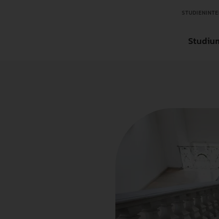
STUDIENINTE
Studiu
Aktuelles
Aktuelles
Aktuelles
Studienfinder
Organisation
Ansprechpartner in der Forschung
Ansprechpartner für Tran
Bachelorstudieng
Über die Hochschule
Forschungseinrichtungen
Transfereinrichtungen
Masterstudiengän
Zentrale Einrichtungen
Wissenschaftlicher Nachwuchs
Internationale un
International
Forschungsdatenbank
Weiterbildung
Interessensvertretung
Forschungsförderungen
Fächer