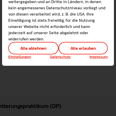
weitergegeben und an Dritte in Ländern, in denen
Bitte wählen Sie zuzul
kein angemessenes Datenschutzniveau vorliegt und
Die auf der Website verwendete
von diesen verarbeitet wird, z. B. die USA. Ihre
Lernen Sie mehr
Einwilligung ist stets freiwillig, für die Nutzung
Alle erlauben
Alle ableh
unserer Website nicht erforderlich und kann
jederzeit auf unserer Seite abgelehnt oder
Technisch notwendig 
widerrufen werden.
Hier sind alle technis
Einstellungen speichern
Alle ablehnen
Alle erlauben
Marketing Cookies
Cookies ermöglichen 
Einstellungen
Datenschutz
Impressum
Analyse / Statistiken 
Es werden Daten wie d
ntierungspraktikum (OP)