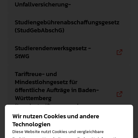
Unfallversicherung-
Studiengebührenabschaffungsgesetz
(StudGebAbschG)
Studierendenwerksgesetz -
StWG
Tariftreue- und
Mindestlohngesetz für
öffentliche Aufträge in Baden-
Württemberg
(Landestariftreue- und
Mindestlohngesetz - LTMG)
Wir nutzen Cookies und andere
Technologien
Tarifvertrag für den öffentlichen
Diese Website nutzt Cookies und vergleichbare