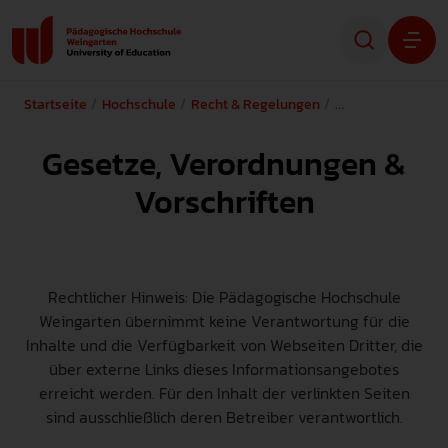
Startseite
Hochschule
Recht & Regelungen
Gesetze, Verordn
Studium
Gesetze, Verordnungen &
Forschung
Vorschriften
Transfer
Hochschule
Rechtlicher Hinweis: Die Pädagogische Hochschule
Weingarten übernimmt keine Verantwortung für die
Inhalte und die Verfügbarkeit von Webseiten Dritter, die
STUDIENINTERESSIERTE
über externe Links dieses Informationsangebotes
erreicht werden. Für den Inhalt der verlinkten Seiten
STUDIERENDE
sind ausschließlich deren Betreiber verantwortlich.
ALUMNI