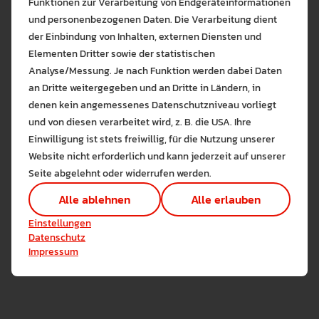
Dienst der Länder (TV-L)
Funktionen zur Verarbeitung von Endgeräteinformationen
und personenbezogenen Daten. Die Verarbeitung dient
der Einbindung von Inhalten, externen Diensten und
Teilzeit- und Befristungsgestz
Elementen Dritter sowie der statistischen
(TzBfG)
Analyse/Messung. Je nach Funktion werden dabei Daten
an Dritte weitergegeben und an Dritte in Ländern, in
Unterschwellenvergabeordnung
denen kein angemessenes Datenschutzniveau vorliegt
Bitte wählen Sie zuzulas
(UVgO)
und von diesen verarbeitet wird, z. B. die USA. Ihre
Die auf der Website verwendeten Co
Einwilligung ist stets freiwillig, für die Nutzung unserer
Lernen Sie mehr
Website nicht erforderlich und kann jederzeit auf unserer
Verpflichtungsgesetz (VerpflG)
Alle erlauben
Alle ableh
Seite abgelehnt oder widerrufen werden.
Technisch notwendig (1)
Alle ablehnen
Alle erlauben
Wissenschaftszeitvertragsgesetz
Hier sind alle technisch 
Einstellungen speichern
- WissZeitVG
Einstellungen
Marketing Cookies
Datenschutz
Cookies ermöglichen es 
Impressum
Analyse / Statistiken (1)
Es werden Daten wie die 