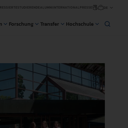
RESSIERTE
STUDIERENDE
ALUMNI
INTERNATIONAL
PRESSE
m
Forschung
Transfer
Hochschule
sfer
änge
ge
d Gaststudierende
NEWS
NEWS
NEWS
NEWS
An der Pädagogischen Hochschule
Die Pädagogische Hochschule
Anmeldungen für den nächsten
Die Pädagogische Hochschule
Weingarten (PH) wurde eine im Auftrag
Weingarten hat sich zum Ziel gesetzt,
Zertifikatskurs an der AWW der PH
Weingarten erweitert ihr