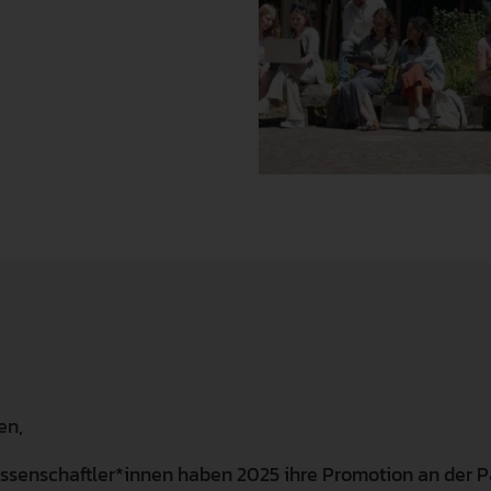
Familienfreundlichkeit
Gute Wissenschaftliche Praxis
Promotion & Habili
Qualitätsmanagement
Forschungssoftware
Zusätzliches Stud
Karriere
Weingarten Learning Lab
Studienbewerbung
Recht & Regelungen
Hilfskraft gesucht
Semestertermine
Datenschutz & Informationssich
Studierendenservi
Hochschulwahlen
Serviceeinrichtun
Meldestelle Hinweisgeber
Verfasste Studier
en,
ssenschaftler*innen haben 2025 ihre Promotion an der 