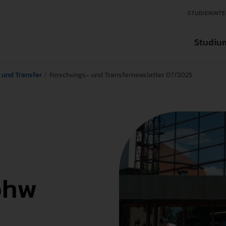
STUDIENINTE
Studiu
 und Transfer
Forschungs- und Transfernewsletter 07/2025
Aktuelles
Aktuelles
Aktuelles
Studienfinder
Organisation
Ansprechpartner in der Forschung
Ansprechpartner für Tran
Bachelorstudieng
Über die Hochschule
Forschungseinrichtungen
Transfereinrichtungen
Masterstudiengän
Zentrale Einrichtungen
Wissenschaftlicher Nachwuchs
Internationale un
phw
International
Forschungsdatenbank
Weiterbildung
Interessensvertretung
Forschungsförderungen
Fächer