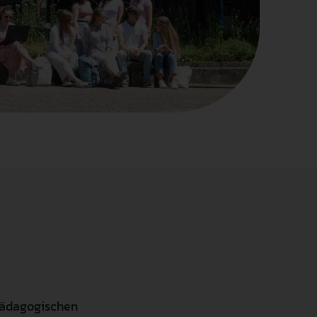
der Friedrich-Ebert-Stiftung erstellte
eine klimafreundliche Hochschule zu
Weingarten seit April möglich.
Studienangebot mit einem
Studie zu den Auswirkungen von
werden.
Masterstudiengang Psychologie m
tation
Mehr erfahren
Ganztagsschulen auf die
Schwerpunkt Lern- und
Mehr erfahren
Bildungsgerechtigkeit aus der
Beratungspsychologie.
ienangebot
Perspektive von beteiligten Akteuren
Mehr erfahren
vorgestellt.
Mehr erfahren
erheit
ce
gen
endenschaft
Pädagogischen