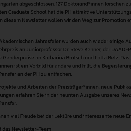
garten abgeschlossen. 127 Doktorand*innen forschen zur
ten Graduate School hat die PH attraktive Unterstützung
 In diesem Newsletter wollen wir den Weg zur Promotion 
Akademischen Jahresfeier wurden auch wieder einige A
ehrpreis an Juniorprofessor Dr. Steve Kenner, der DAAD-P
e Genderpreise an Katharina Brutsch und Lotta Betz. Da
innen ist ein Vorbild für andere und hilft, die Begeisterun
ransfer an der PH zu entfachen.
rojekte und Arbeiten der Preisträger*innen, neue Publik
ngen erfahren Sie in der neunten Ausgabe unseres Newsl
ransfer.
nen viel Freude bei der Lektüre und interessante neue Er
d das Newsletter-Team