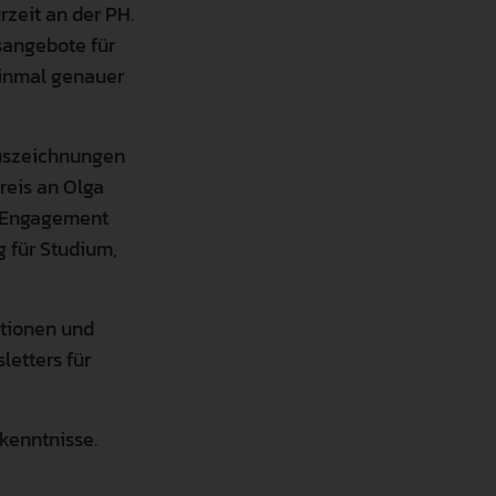
zeit an der PH.
sangebote für
einmal genauer
uszeichnungen
reis an Olga
s Engagement
g für Studium,
ationen und
etters für
kenntnisse.