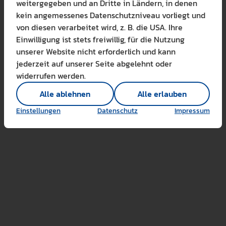
weitergegeben und an Dritte in Ländern, in denen
Mehr erfahren
Bitte wählen Sie zuzul
kein angemessenes Datenschutzniveau vorliegt und
Die auf der Website verwendete
von diesen verarbeitet wird, z. B. die USA. Ihre
Lernen Sie mehr
Einwilligung ist stets freiwillig, für die Nutzung
Alle erlauben
Alle ableh
unserer Website nicht erforderlich und kann
jederzeit auf unserer Seite abgelehnt oder
Technisch notwendig 
widerrufen werden.
Hier sind alle technis
Einstellungen speichern
Alle ablehnen
Alle erlauben
Marketing Cookies
Cookies ermöglichen 
Einstellungen
Datenschutz
Impressum
Analyse / Statistiken 
Es werden Daten wie d