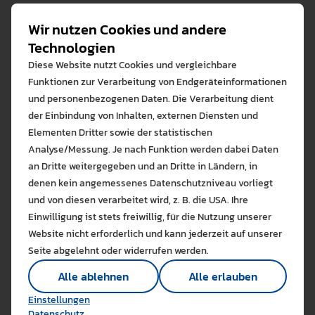
zur Reflexion an: Was können Lehrkräfte tun? Wie
Wir nutzen Cookies und andere
bleibt die psychische Gesundheit stabil? Welche Rolle
spielen Partizipation und Wirksamkeitserfahrungen im
Technologien
Schulalltag? Interdisziplinäre Impulse zeigen Wege auf
Diese Website nutzt Cookies und vergleichbare
für ein zeitgemäßes Bildungsverständnis.
Funktionen zur Verarbeitung von Endgeräteinformationen
und personenbezogenen Daten. Die Verarbeitung dient
der Einbindung von Inhalten, externen Diensten und
Elementen Dritter sowie der statistischen
Analyse/Messung. Je nach Funktion werden dabei Daten
an Dritte weitergegeben und an Dritte in Ländern, in
denen kein angemessenes Datenschutzniveau vorliegt
Bitte wählen Sie zuzulas
und von diesen verarbeitet wird, z. B. die USA. Ihre
Die auf der Website verwendeten Co
Asbrand, J., Kenner, S., Peter, F. u.a. (Hrsg.). (2025).
Schule
Einwilligung ist stets freiwillig, für die Nutzung unserer
Lernen Sie mehr
in gesellschaftlichen Krisenzeiten. Resilienz und
Website nicht erforderlich und kann jederzeit auf unserer
Partizipation von Kindern und Jugendlichen fördern.
Alle erlauben
Alle ableh
Seite abgelehnt oder widerrufen werden.
Stuttgart, Kohlhammer.
Technisch notwendig (1)
Alle ablehnen
Alle erlauben
Hier sind alle technisch 
ISBN: 978-3-17-045325-8
Einstellungen speichern
Einstellungen
Marketing Cookies
Datenschutz