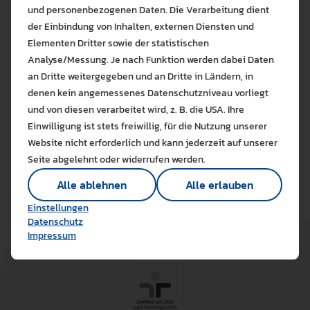
und personenbezogenen Daten. Die Verarbeitung dient
Hochstadt, C., Schweigkofler Kuhn, A. (Hrsg.). (2025).
der Einbindung von Inhalten, externen Diensten und
Dialekt in der Lehre. Sprachdidaktische und
Elementen Dritter sowie der statistischen
varietätenlinguistische Perspektiven.
Tübingen, Narr.
Analyse/Messung. Je nach Funktion werden dabei Daten
an Dritte weitergegeben und an Dritte in Ländern, in
Kostenloses eBook.
denen kein angemessenes Datenschutzniveau vorliegt
Bitte wählen Sie zuzulas
und von diesen verarbeitet wird, z. B. die USA. Ihre
ISBN:
978-3-381-10902-9
Die auf der Website verwendeten Co
Einwilligung ist stets freiwillig, für die Nutzung unserer
Lernen Sie mehr
Website nicht erforderlich und kann jederzeit auf unserer
Alle erlauben
Alle ableh
Seite abgelehnt oder widerrufen werden.
Technisch notwendig (1)
Alle ablehnen
Alle erlauben
Hier sind alle technisch 
Einstellungen speichern
Einstellungen
Marketing Cookies
Datenschutz
Cookies ermöglichen es 
Impressum
Analyse / Statistiken (1)
Es werden Daten wie die 