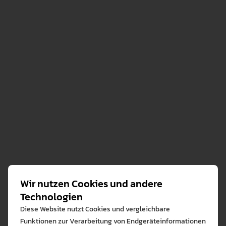
Die Beitragenden aus Deutschland, Österreich, der
Schweiz und Südtirol stellen Forschungsvorhaben und -
ergebnisse, Projekte und grundsätzliche Überlegungen
aus ihrer Region vor. Die Spannbreite reicht dabei vom
Umgang mit regional sehr lebendigen Dialekten in
diversen Lehr-Lern-Kontexten bis hin zur
Wiederbelebung und Etablierung von wenig genutzten
Dialekten. Die Beiträge liefern Einblicke in die aktuelle
Auseinandersetzung mit dem Bairischen,
Schwäbischen, Alemannischen und Niederdeutschen.
Ziel ist es bei aller regionaler Varianz, gemeinsam
einen Beitrag für die Ausbildung einer Dialektdidaktik
zu leisten.
Wir nutzen Cookies und andere
Technologien
Diese Website nutzt Cookies und vergleichbare
Funktionen zur Verarbeitung von Endgeräteinformationen