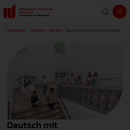
Startseite
Studium
Fächer
Deutsch mit Sprecherziehung
Studium
Forschung
Transfer
Hochschule
STUDIENINTERESSIERTE
STUDIERENDE
Deutsch mit
ALUMNI