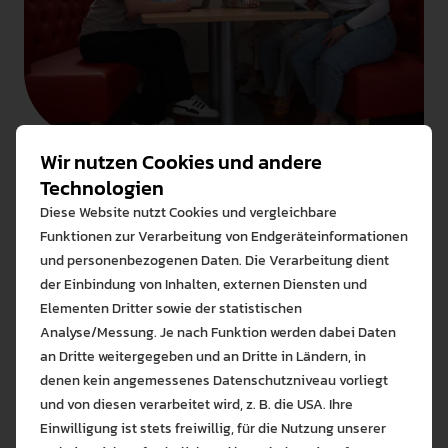
judith.eichstaedter@ph-weingarten.de
Sek D1 & Sek D2
Dr. Anny Schweigkofler Kuhn
anny.schweigkofler-kuhn@ph-
Studentische Fachschaft
weingarten.de
Wir nutzen Cookies und andere
Technologien
Sek D3
Unser Team umfasst Mitglieder aus verschiedenen
Diese Website nutzt Cookies und vergleichbare
Semestern und Studiengängen (Lehramt Grundschule &
Prof. Dr. Thomas Lischeid
Funktionen zur Verarbeitung von Endgeräteinformationen
Sekundarstufe). Zu einer unserer Hauptaufgaben gehört
thomas.lischeid@ph-weingarten.de
und personenbezogenen Daten. Die Verarbeitung dient
die Kommunikation zwischen Studierenden und
der Einbindung von Inhalten, externen Diensten und
Sek D4
Dozierenden. Des Weiteren sind wir da, um bei
Elementen Dritter sowie der statistischen
organisatorischen Fragen rund um euer Deutsch-
Analyse/Messung. Je nach Funktion werden dabei Daten
Prof. Dr. Ricarda Freudenberg
Studium zu helfen. Für alle inhaltlichen Fragen müsst ihr
an Dritte weitergegeben und an Dritte in Ländern, in
freudenberg@ph-weingarten.de
euch an die Dozierenden der jeweiligen Seminare
denen kein angemessenes Datenschutzniveau vorliegt
Bitte wählen Sie zuzulas
richten. Zusätzlich wirken wir bei der Erstsemester-
Sek D5
und von diesen verarbeitet wird, z. B. die USA. Ihre
Die auf der Website verwendeten Co
Begrüßung im Fach Deutsch mit.
Einwilligung ist stets freiwillig, für die Nutzung unserer
Lernen Sie mehr
Eva Schnell