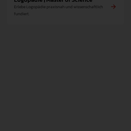
Erlebe Logopädie praxisnah und wissenschaftlich
fundiert.
PO 2015
GS D1, Sek D2 (PO 2015)
&
Sek D5 (PO 2015)
Fachsprecherin