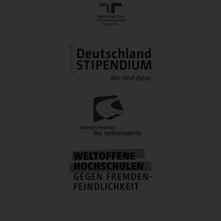
Springer.
https://doi.org/10.1007/978-3-531-90347-7
Troesch, L. M., Keller, K., Loher, S. & Grob, A.
(2017). Der Einfluss des elterlichen
Sprachengebrauchs auf den
Zweitspracherwerb der Kinder.
Zeitschrift für
Pädagogische Psychologie, 31
(2), 149 – 160.
https://doi.org/10.1024/1010-0652/a000204
Stephan Rogosch,
Akademische Mitarbeiterin
Titel
Storytelling in der Sekundarstufe
Laufzeit
September 2022 bis Juni 2025
Betreuung
Prof.‘in Dr. Christina Hochstadt