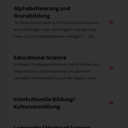
Alphabetisierung und
Grundbildung
"In Deutschland leben 6,2 Millionen Menschen im
erwerbsfähigen Alter, die lediglich über geringe
Lese- und Schreibfähigkeiten verfügen." ­ ­– Die
meisten von ihnen haben sogar das deutsche
Schulsystem durchlaufen, ohne ausreichend lesen
Educational Science
und schreiben zu lernen. SAPPERLOTT!
In diesem Studiengang können Sie Ihr Wissen aus
theoretischen und empirischen Perspektiven
vertiefen. Dies bereitet Sie auf den Beginn einer
Promotion sowie Führungsaufgaben im
Bildungsbereich und in Unternehmen vor.
Interkulturelle Bildung/
Kulturvermittlung
Logopädie | Master of Science