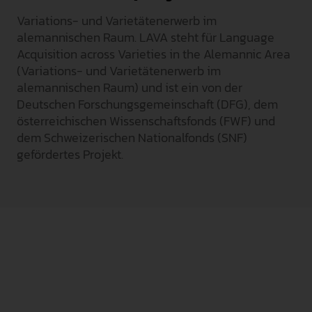
Variations- und Varietätenerwerb im
INTERNATIONAL
alemannischen Raum. LAVA steht für Language
PRESSE
Acquisition across Varieties in the Alemannic Area
(Variations- und Varietätenerwerb im
GEBÄRDENSPRACHE
alemannischen Raum) und ist ein von der
LEICHTE SPRACHE
Deutschen Forschungsgemeinschaft (DFG), dem
österreichischen Wissenschaftsfonds (FWF) und
dem Schweizerischen Nationalfonds (SNF)
gefördertes Projekt.
3 Jahre, Februar 2024 – Februar 2027