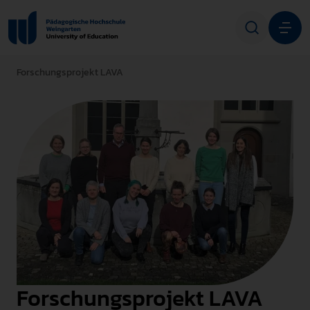
Forschungsprojekt LAVA
Studium
Forschung
Transfer
Hochschule
STUDIENINTERESSIERTE
STUDIERENDE
Forschungsprojekt LAVA
ALUMNI