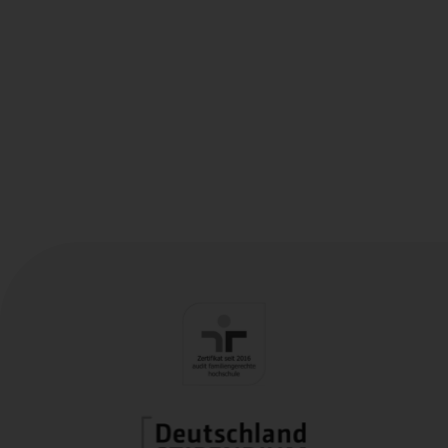
Die Menge und Bandbreite an Daten ermöglicht es uns,
spannende Themen für Bachelor- oder Masterarbeit
bereitzustellen. Bei Interesse melden Sie sich gerne.
Eine Liste möglicher Themen folgt zeitnah.