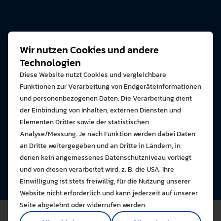
Wir nutzen Cookies und andere
Technologien
Diese Website nutzt Cookies und vergleichbare
Funktionen zur Verarbeitung von Endgeräteinformationen
und personenbezogenen Daten. Die Verarbeitung dient
der Einbindung von Inhalten, externen Diensten und
Elementen Dritter sowie der statistischen
Analyse/Messung. Je nach Funktion werden dabei Daten
an Dritte weitergegeben und an Dritte in Ländern, in
denen kein angemessenes Datenschutzniveau vorliegt
Bitte wählen Sie zuzulas
und von diesen verarbeitet wird, z. B. die USA. Ihre
Die auf der Website verwendeten Co
Einwilligung ist stets freiwillig, für die Nutzung unserer
Lernen Sie mehr
Website nicht erforderlich und kann jederzeit auf unserer
Alle erlauben
Alle ableh
Seite abgelehnt oder widerrufen werden.
Technisch notwendig (1)