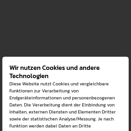
sche Veranstaltungen angeboten, um die Studierenden a
in der Sekundarstufe I vorzubereiten.
r:
tudium:
Das Bachelorstudium für das Lehramt an Grunds
fe I hat eine Regelstudienzeit von sechs Semestern. St
als eines von zwei Wahlfächern und erwerben grundleg
annten Bereichen.
Wir nutzen Cookies und andere
Technologien
dium:
Aufbauend auf dem Bachelorabschluss kann ein Ma
Diese Website nutzt Cookies und vergleichbare
bsolviert werden, der weitere vier Semester dauert. Dies
Funktionen zur Verarbeitung von
die Aufnahme des Vorbereitungsdienstes (Referendariat) 
Endgeräteinformationen und personenbezogenen
fachwissenschaftlichen als auch die fachdidaktischen K
Daten. Die Verarbeitung dient der Einbindung von
Inhalten, externen Diensten und Elementen Dritter
ngen:
sowie der statistischen Analyse/Messung. Je nach
Funktion werden dabei Daten an Dritte
atik verfügt über spezielle Einrichtungen wie die Math