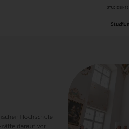
STUDIENINTE
Studiu
Aktuelles
Aktuelles
Aktuelles
Studienfinder
Organisation
Ansprechpartner in der Forschung
Ansprechpartner für Tran
Bachelorstudieng
Über die Hochschule
Forschungseinrichtungen
Transfereinrichtungen
Masterstudiengän
Zentrale Einrichtungen
Wissenschaftlicher Nachwuchs
Internationale un
International
Forschungsdatenbank
Weiterbildung
gischen Hochschule
äfte darauf vor,
Interessensvertretung
Forschungsförderungen
Fächer