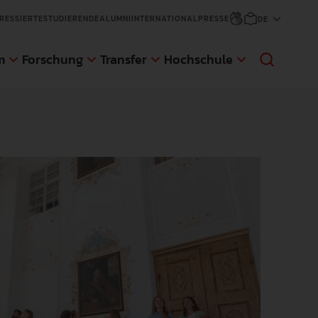
RESSIERTE
STUDIERENDE
ALUMNI
INTERNATIONAL
PRESSE
m
Forschung
Transfer
Hochschule
sfer
änge
ge
d Gaststudierende
NEWS
NEWS
NEWS
NEWS
An der Pädagogischen Hochschule
Die Pädagogische Hochschule
Anmeldungen für den nächsten
Die Pädagogische Hochschule
Weingarten (PH) wurde eine im Auftrag
Weingarten hat sich zum Ziel gesetzt,
Zertifikatskurs an der AWW der PH
Weingarten erweitert ihr