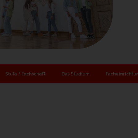
der Friedrich-Ebert-Stiftung erstellte
eine klimafreundliche Hochschule zu
Weingarten seit April möglich.
Studienangebot mit einem
Studie zu den Auswirkungen von
werden.
Masterstudiengang Psychologie m
tation
Mehr erfahren
Ganztagsschulen auf die
Schwerpunkt Lern- und
Mehr erfahren
Bildungsgerechtigkeit aus der
Beratungspsychologie.
ienangebot
Perspektive von beteiligten Akteuren
Mehr erfahren
vorgestellt.
Mehr erfahren
Stufa / Fachschaft
Das Studium
Facheinrichtu
erheit
ce
gen
endenschaft