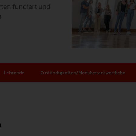
ten fundiert und
Familienfreundlichkeit
Gute Wissenschaftliche Praxis
Promotion & Habili
.
Qualitätsmanagement
Forschungssoftware
Zusätzliches Stud
Karriere
Weingarten Learning Lab
Studienbewerbung
Recht & Regelungen
Hilfskraft gesucht
Semestertermine
Lehrende
Zuständigkeiten/Modulverantwortliche
Datenschutz & Informationssich
Studierendenservi
Hochschulwahlen
Serviceeinrichtun
Meldestelle Hinweisgeber
Verfasste Studier
h