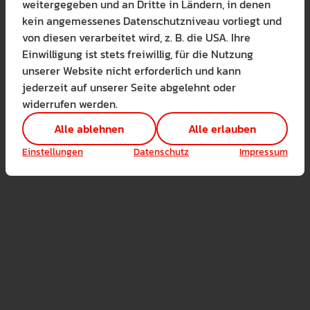
weitergegeben und an Dritte in Ländern, in denen
Bitte wählen Sie zuzul
nd das Diagnose- und Förderzentrum. Diese bieten zusätz
kein angemessenes Datenschutzniveau vorliegt und
Die auf der Website verwendete
Unterstützung für Studierende und fördern praxisnahe
von diesen verarbeitet wird, z. B. die USA. Ihre
Lernen Sie mehr
ten.
Einwilligung ist stets freiwillig, für die Nutzung
Alle erlauben
Alle ableh
unserer Website nicht erforderlich und kann
he Hochschule Weingarten legt großen Wert auf eine en
jederzeit auf unserer Seite abgelehnt oder
Technisch notwendig 
 Praxis, um die Studierenden bestmöglich auf ihre zukünf
widerrufen werden.
Hier sind alle technis
ehrkräfte vorzubereiten.
Einstellungen speichern
Alle ablehnen
Alle erlauben
Marketing Cookies
Cookies ermöglichen 
Einstellungen
Datenschutz
Impressum
Analyse / Statistiken 
Es werden Daten wie d