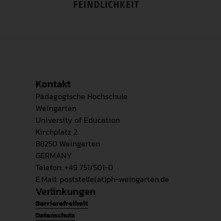
Digitales Schulbuch Mathematik "click &
study mathe.delta - Hamburg Sek II
Studienstufe" erschienen im
Schulbuchverlag C.C. Buchner (2025)
Mathematik Lehrbuch „mathe.delta
Studienstufe – Hamburg“ erschienen im
Kontakt
Schulbuchverlag C.C.Buchner (2023)
Pädagogische Hochschule
Digitales Schulbuch und
Weingarten
Unterrichtsplattform „Basiskurs
University of Education
Medienbildung“ erschienen im
Kirchplatz 2
Schulbuchverlag C.C.Buchner (2022)
88250 Weingarten
Mathematik Lehrbuch „Basisfach
GERMANY
Mathematik 11/12“ erschienen im
Telefon: +49 751/501-0
Schulbuchverlag C.C.Buchner (2020)
E.Mail: poststelle(at)ph-weingarten.de
Verlinkungen
Barrierefreiheit
Datenschutz