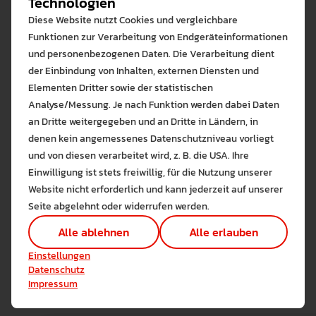
Technologien
Projekt edu
: Leitung des
Fortbildungsreihe „Visualisierung im
Unterrichtslabors MINT+ zur
Diese Website nutzt Cookies und vergleichbare
Schwerpunkt Forschung
Mathematikunterricht neu gedacht:
Implementierung digitalen
Funktionen zur Verarbeitung von Endgeräteinformationen
GeoGebra, ein digitales Tool für alle
Kompetenzerwerbs im
und personenbezogenen Daten. Die Verarbeitung dient
Lernen & Lehren mit digitalen Medien
Fälle“ im Rahmen des Projekts „Einsatz
Lehramtsstudium
der Einbindung von Inhalten, externen Diensten und
digitaler Medien im Fachunterricht“ des
Erwerb von Medienkompetenzen im
Elementen Dritter sowie der statistischen
2015 - 2016 Dozentin für Fachdidaktik
ZSLs (2023)
Fachstudium
Analyse/Messung. Je nach Funktion werden dabei Daten
Mathematik an der Universität
Entwicklung und Durchführung der
an Dritte weitergegeben und an Dritte in Ländern, in
Konstanz im Studiengang „Master
Fortbildungsreihe „Digitale Tools zur
denen kein angemessenes Datenschutzniveau vorliegt
Bitte wählen Sie zuzulas
Hempfer, Dr. rer. nat. Romy
Gymnasiales Lehramt
Strukturierung im Mathematikunterricht
und von diesen verarbeitet wird, z. B. die USA. Ihre
Die auf der Website verwendeten Co
(Mathematik/ Physik/
gewinnbringend nutzen“ im Rahmen des
Einwilligung ist stets freiwillig, für die Nutzung unserer
Lernen Sie mehr
Informatik)“
Projekts „Einsatz digitaler Medien im
Website nicht erforderlich und kann jederzeit auf unserer
0751/ 501-8865
Alle erlauben
Alle ableh
Fachunterricht“ des Zentrums für
Seite abgelehnt oder widerrufen werden.
2012 - 2016 Wissenschaftliche Mitarbeiterin
E-Mail Adresse zeigen
Schulqualität und Lehrerbildung Baden-
Technisch notwendig (1)
an der Universität Konstanz
Alle ablehnen
Alle erlauben
Sch 1.19 (Schützenstrasse 3/1)
Württemberg (2022)
Hier sind alle technisch 
als Koordinatorin des
Einstellungen speichern
Einstellungen
Studiengangs „Master Gymnasiales
Vortragstätigkeit bei der Tagung
Marketing Cookies
Datenschutz
Lehramt (Mathematik/ Physik/
„Schule und Lehrerbildung 4.0 – Von der
Cookies ermöglichen es 
Impressum
Informatik)“
Improvisation zur Innovation“ der PH
Analyse / Statistiken (1)
Thurgau & Universität Konstanz (11/ 2021)