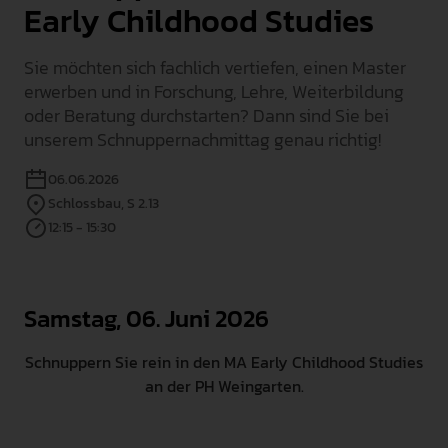
Early Childhood Studies
INTERNATIONAL
Sie möchten sich fachlich vertiefen, einen Master
PRESSE
erwerben und in Forschung, Lehre, Weiterbildung
GEBÄRDENSPRACHE
oder Beratung durchstarten? Dann sind Sie bei
LEICHTE SPRACHE
unserem Schnuppernachmittag genau richtig!
06.06.2026
Schlossbau, S 2.13
12:15 - 15:30
Samstag, 06. Juni 2026
Schnuppern Sie rein in den MA Early Childhood Studies
an der PH Weingarten.