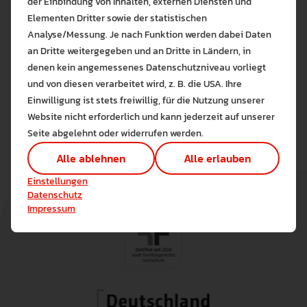
der Einbindung von Inhalten, externen Diensten und
Elementen Dritter sowie der statistischen
Prof. Dr. Simone Lehrl
Analyse/Messung. Je nach Funktion werden dabei Daten
an Dritte weitergegeben und an Dritte in Ländern, in
Schnuppernachmittag ECS
denen kein angemessenes Datenschutzniveau vorliegt
Bitte wählen Sie zuzulas
Einladung
und von diesen verarbeitet wird, z. B. die USA. Ihre
Die auf der Website verwendeten Co
Einwilligung ist stets freiwillig, für die Nutzung unserer
Lernen Sie mehr
PDF • 225.6 KB
Website nicht erforderlich und kann jederzeit auf unserer
Alle erlauben
Alle ableh
Seite abgelehnt oder widerrufen werden.
Technisch notwendig (1)
Alle ablehnen
Alle erlauben
Hier sind alle technisch 
Einstellungen speichern
Einstellungen
Marketing Cookies
Datenschutz
Cookies ermöglichen es 
Impressum
Analyse / Statistiken (1)
Es werden Daten wie die 