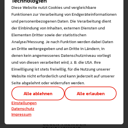
Technologien
Diese Website nutzt Cookies und vergleichbare
Funktionen zur Verarbeitung von Endgeräteinformationen
und personenbezogenen Daten. Die Verarbeitung dient
der Einbindung von Inhalten, externen Diensten und
Elementen Dritter sowie der statistischen
Analyse/Messung. Je nach Funktion werden dabei Daten
an Dritte weitergegeben und an Dritte in Ländern, in
denen kein angemessenes Datenschutzniveau vorliegt
Bitte wählen Sie zuzulas
und von diesen verarbeitet wird, z. B. die USA. Ihre
Die auf der Website verwendeten Co
Einwilligung ist stets freiwillig, für die Nutzung unserer
Lernen Sie mehr
Website nicht erforderlich und kann jederzeit auf unserer
Alle erlauben
Alle ableh
Seite abgelehnt oder widerrufen werden.
Technisch notwendig (1)
Alle ablehnen
Alle erlauben
Hier sind alle technisch 
Einstellungen speichern
Einstellungen
Marketing Cookies
Datenschutz
Cookies ermöglichen es 
Impressum
Analyse / Statistiken (1)