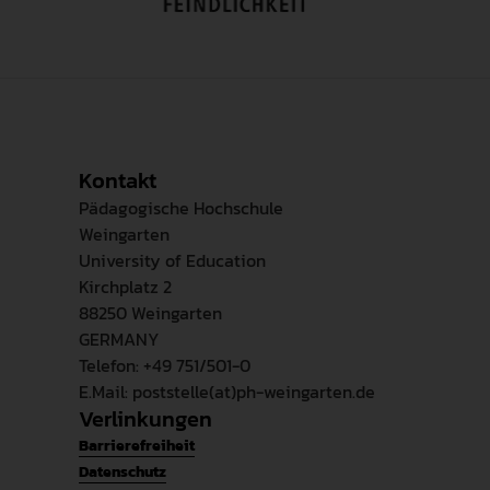
Es werden Daten wie die 
Kontakt
Pädagogische Hochschule
Weingarten
University of Education
Kirchplatz 2
88250 Weingarten
GERMANY
Telefon: +49 751/501-0
E.Mail: poststelle(at)ph-weingarten.de
Verlinkungen
Barrierefreiheit
Datenschutz