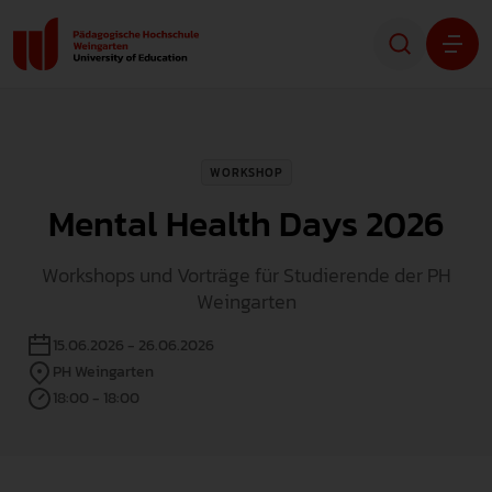
Studium
WORKSHOP
Forschung
Mental Health Days 2026
Transfer
Workshops und Vorträge für Studierende der PH
Weingarten
Hochschule
15.06.2026 - 26.06.2026
PH Weingarten
STUDIENINTERESSIERTE
18:00 - 18:00
STUDIERENDE
ALUMNI