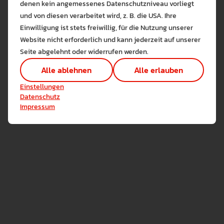
denen kein angemessenes Datenschutzniveau vorliegt
Bitte wählen Sie zuzulas
0751/ 501-8396
und von diesen verarbeitet wird, z. B. die USA. Ihre
Die auf der Website verwendeten Co
E-Mail Adresse zeigen
Einwilligung ist stets freiwillig, für die Nutzung unserer
Lernen Sie mehr
Website nicht erforderlich und kann jederzeit auf unserer
F 3.16
Alle erlauben
Alle ableh
Seite abgelehnt oder widerrufen werden.
Zum Profil
Technisch notwendig (1)
Alle ablehnen
Alle erlauben
Hier sind alle technisch 
Einstellungen speichern
Einstellungen
Marketing Cookies
Datenschutz
Cookies ermöglichen es 
Impressum
Analyse / Statistiken (1)
Es werden Daten wie die 
Schiersner, Prof. Dr. phil. Dietmar
PROFESSOR*IN
GESCHICHTE
0751/ 501-8393