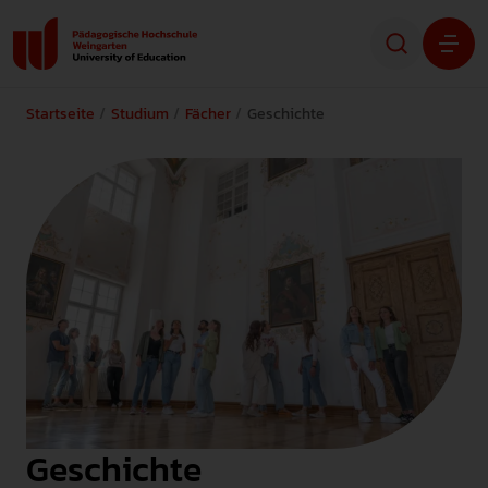
Startseite
Studium
Fächer
Geschichte
Studium
Forschung
Transfer
Hochschule
STUDIENINTERESSIERTE
STUDIERENDE
Geschichte
ALUMNI