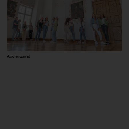
Audienzsaal
Geschichte eröffnet einzigartige Perspektiven auf die
Vergangenheit und hilft, die Gegenwart besser zu
verstehen. An der Pädagogischen Hochschule
Weingarten bietet das Fach Geschichte eine spannende
Auseinandersetzung mit historischen Themen und
Fragestellungen. Studierende erwerben fundiertes
Wissen, lernen methodisches Arbeiten und entwickeln