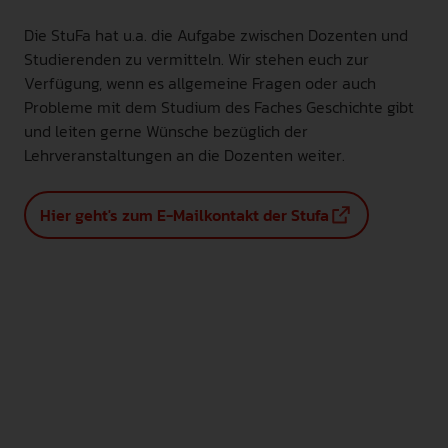
M9 - SP 4
M9 -
SP 4
Die StuFa hat u.a. die Aufgabe zwischen Dozenten und
M10 - H 1
M10 - H
Studierenden zu vermitteln. Wir stehen euch zur
1
Verfügung, wenn es allgemeine Fragen oder auch
M11 - H 2
M11 - H
Probleme mit dem Studium des Faches Geschichte gibt
2
und leiten gerne Wünsche bezüglich der
M12 - H 3
M12 - H
Lehrveranstaltungen an die Dozenten weiter.
3
M13 - Me
M13 -
Hier geht's zum E-Mailkontakt der Stufa
Me
M14 - BMK I
M14 -
BMK I
M15 - BMK II
M15 -
BMK II
M16 - EW
M16 -
EW
M17 - EuL
M17 -
EuL
M18 - FP
M18 -