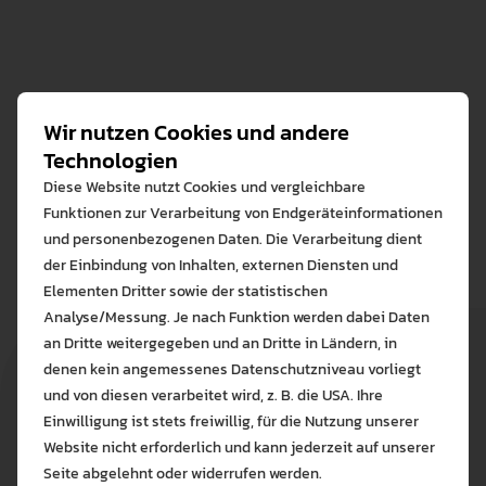
Institution:
Stadt: Florianópolis
Deutschen Schule Temperley
Institution:
Schwerpunkt: Kindergarten,
Stadt: Valparaíso
Nucléo de Desenvolvimento Infantil der UFSC
Grundschule und Sekundarstufe I
Wir nutzen Cookies und andere
Institution:
Schwerpunkt: Kindergarten,
Sprachvoraussetzung: Spanisch
Technologien
Stadt: Asunción
Deutsche Schule Valparaíso
Vorschule
Diese Website nutzt Cookies und vergleichbare
Institution:
Schwerpunkt: Kindergarten,
Funktionen zur Verarbeitung von Endgeräteinformationen
Sprachvoraussetzung: Portugiesisch
Stadt: Sevilla
Goethe Schule Asunción
Grundschule
und personenbezogenen Daten. Die Verarbeitung dient
der Einbindung von Inhalten, externen Diensten und
Institution:
Schwerpunkt: Elementarstufe,
Sprachvoraussetzung: Deutsch, Spanisch
Elementen Dritter sowie der statistischen
Deutsche Schule Sevilla "Albrecht Dürer"
Primarstufe
Analyse/Messung. Je nach Funktion werden dabei Daten
Schwerpunkt: Lehramt
Sprachvoraussetzung: Deutsch, Spanisch
an Dritte weitergegeben und an Dritte in Ländern, in
denen kein angemessenes Datenschutzniveau vorliegt
Bitte wählen Sie zuzulas
Sprachvoraussetzung: Spanisch
und von diesen verarbeitet wird, z. B. die USA. Ihre
Die auf der Website verwendeten Co
Einwilligung ist stets freiwillig, für die Nutzung unserer
Lernen Sie mehr
Website nicht erforderlich und kann jederzeit auf unserer
Alle erlauben
Alle ableh
Stadt: Tabaiba Alta (El
Seite abgelehnt oder widerrufen werden.