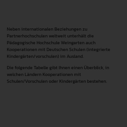
INTERNATIONAL
PRESSE
Neben internationalen Beziehungen zu
GEBÄRDENSPRACHE
Partnerhochschulen weltweit unterhält die
LEICHTE SPRACHE
Pädagogische Hochschule Weingarten auch
Kooperationen mit Deutschen Schulen (integrierte
Kindergärten/vorschulen) im Ausland.
Die folgende Tabelle gibt Ihnen einen Überblick, in
welchen Ländern Kooperationen mit
Schulen/Vorschulen oder Kindergärten bestehen.
Stadt: Buenos Aires