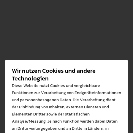
Während der
Vorlesungszeit
(13.4.2026 – 18.7.2026)
am:
Donnerstag, 16.4., 17.45 Uhr, in Präsenz (F
3.15)
Wir nutzen Cookies und andere
Freitag, 24.4., 9.30 Uhr, online
Technologien
Donnerstag, 7.5., 17.45 Uhr, in Präsenz (F
Diese Website nutzt Cookies und vergleichbare
3.15)
Funktionen zur Verarbeitung von Endgeräteinformationen
Freitag, 22.5., 9.30 Uhr, online
(Spät-) Mittelalter und Frühe Neuzeit.
und personenbezogenen Daten. Die Verarbeitung dient
Donnerstag, 11.6., 17.45 Uhr, in Präsenz (F 3.15)
Ein besonderer Fokus liegt auf der
der Einbindung von Inhalten, externen Diensten und
Freitag, 19.6., 9.30 Uhr, online
Geschichte der Region Oberschwaben.
Studium der Geschichte, Germanistik
Elementen Dritter sowie der statistischen
Freitag, 3.7., 9.30 Uhr, online
und lateinischen Philologie in Augsburg,
Analyse/Messung. Je nach Funktion werden dabei Daten
Donnerstag, 9.7., 17.45 Uhr, in Präsenz (F
Würzburg und München
an Dritte weitergegeben und an Dritte in Ländern, in
3.15)
Stand: 20.02.2024