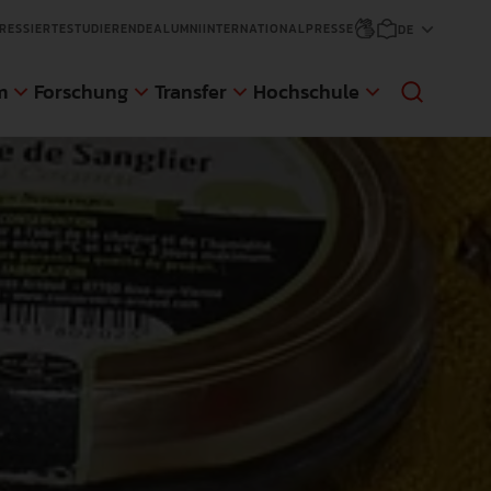
RESSIERTE
STUDIERENDE
ALUMNI
INTERNATIONAL
PRESSE
m
Forschung
Transfer
Hochschule
sfer
änge
ge
d Gaststudierende
NEWS
NEWS
NEWS
NEWS
An der Pädagogischen Hochschule
Die Pädagogische Hochschule
Anmeldungen für den nächsten
Die Pädagogische Hochschule
Weingarten (PH) wurde eine im Auftrag
Weingarten hat sich zum Ziel gesetzt,
Zertifikatskurs an der AWW der PH
Weingarten erweitert ihr