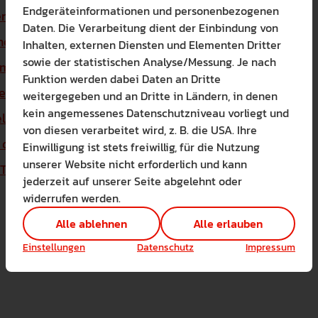
Endgeräteinformationen und personenbezogenen
er Sicht der Naturwissenschaften
Daten. Die Verarbeitung dient der Einbindung von
che Grundlagen zur Wärmeenergie
Inhalten, externen Diensten und Elementen Dritter
sowie der statistischen Analyse/Messung. Je nach
zmechanismen des Eisbären
Funktion werden dabei Daten an Dritte
e zur Wärmeenergie
weitergegeben und an Dritte in Ländern, in denen
Bitte wählen Sie zuzul
kein angemessenes Datenschutzniveau vorliegt und
l und Unterrichtstabellen
Die auf der Website verwendete
von diesen verarbeitet wird, z. B. die USA. Ihre
Lernen Sie mehr
 der Leistungen
Einwilligung ist stets freiwillig, für die Nutzung
Alle erlauben
Alle ableh
unserer Website nicht erforderlich und kann
T gesamt
jederzeit auf unserer Seite abgelehnt oder
Technisch notwendig 
widerrufen werden.
Hier sind alle technis
Einstellungen speichern
Alle ablehnen
Alle erlauben
Marketing Cookies
rricht
Cookies ermöglichen 
Einstellungen
Datenschutz
Impressum
Analyse / Statistiken 
Es werden Daten wie d
m Erfinderheft