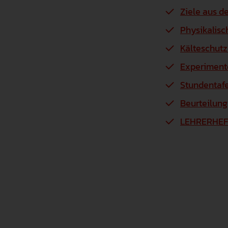
Ziele aus d
Physikalis
Kälteschut
Experiment
Stundentafe
Beurteilung
LEHRERHEF
II. Für den Unte
Erfinderheft
Lösungen zu