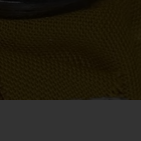
der Friedrich-Ebert-Stiftung erstellte
eine klimafreundliche Hochschule zu
Weingarten seit April möglich.
Studienangebot mit einem
Studie zu den Auswirkungen von
werden.
Masterstudiengang Psychologie m
tation
Mehr erfahren
Ganztagsschulen auf die
Schwerpunkt Lern- und
Mehr erfahren
Bildungsgerechtigkeit aus der
Beratungspsychologie.
ienangebot
Perspektive von beteiligten Akteuren
Mehr erfahren
vorgestellt.
Mehr erfahren
erheit
ce
gen
endenschaft