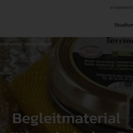
STUDIENINTE
Studiu
leitmaterial "Warmhaltebox"
Aktuelles
Aktuelles
Aktuelles
Studienfinder
Organisation
Ansprechpartner in der Forschung
Ansprechpartner für Tran
Bachelorstudieng
Über die Hochschule
Forschungseinrichtungen
Transfereinrichtungen
Masterstudiengän
Zentrale Einrichtungen
Wissenschaftlicher Nachwuchs
Internationale un
Begleitmaterial
International
Forschungsdatenbank
Weiterbildung
Interessensvertretung
Forschungsförderungen
Fächer