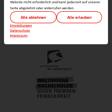
Website nicht erforderlich und kann jederzeit auf unserer
Alle erlauben
Alle ableh
Seite abgelehnt oder widerrufen werden.
Technisch notwendig (1)
Alle ablehnen
Alle erlauben
Hier sind alle technisch 
Einstellungen speichern
Einstellungen
Marketing Cookies
Datenschutz
Cookies ermöglichen es 
Impressum
Analyse / Statistiken (1)
Es werden Daten wie die 