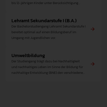
bis 12-jährigen Kinder unter Berücksichtigung
INTERNATIONAL
grundlegender Aspekte der Didaktik der
Primarstufe und des Anfangsunterrichts.
PRESSE
Lehramt Sekundarstufe I (B.A.)
Der Bachelorstudiengang Lehramt Sekundarstufe I
GEBÄRDENSPRACHE
LEICHTE SPRACHE
bereitet optimal auf einen Bildungsberuf im
Umgang mit Jugendlichen vor.
Umweltbildung
Der Studiengang trägt dazu bei Nachhaltigkeit
und nachhaltiges Leben im Sinne der Bildung für
nachhaltige Entwicklung (BNE) den verschiedenen
Personengruppen zu vermitteln.