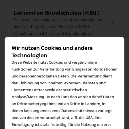
Lehramt an Grundschulen (M.Ed.)
Der Masterstudiengang „Lehramt Grundschule“ mit
dem Abschluss Master of Education (M.Ed.)
schließt an den B.A. Lehramt Grundschule an.
Wir nutzen Cookies und andere
Lehramt Sekundarstufe I (M.Ed.)
Technologien
Der Masterstudiengang „Lehramt Sekundarstufe I”
Diese Website nutzt Cookies und vergleichbare
mit dem Abschluss Master of Education (M.Ed.)
Funktionen zur Verarbeitung von Endgeräteinformationen
schließt an den B.A. Lehramt Sekundarstufe I an
und personenbezogenen Daten. Die Verarbeitung dient
der Einbindung von Inhalten, externen Diensten und
Elementen Dritter sowie der statistischen
Analyse/Messung. Je nach Funktion werden dabei Daten
an Dritte weitergegeben und an Dritte in Ländern, in
denen kein angemessenes Datenschutzniveau vorliegt
Bitte wählen Sie zuzulas
und von diesen verarbeitet wird, z. B. die USA. Ihre
Die auf der Website verwendeten Co
Einwilligung ist stets freiwillig, für die Nutzung unserer
Lernen Sie mehr