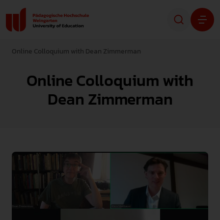
Online Colloquium with Dean Zimmerman
Studium
Online Colloquium with
Forschung
Dean Zimmerman
Transfer
Hochschule
STUDIENINTERESSIERTE
STUDIERENDE
ALUMNI