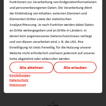
Funktionen zur Verarbeitung von Endgeräteinformationen
overstretching or diluting the concept of personal
und personenbezogenen Daten. Die Verarbeitung dient
identity.
der Einbindung von Inhalten, externen Diensten und
Elementen Dritter sowie der statistischen
Dean Zimmerman is Professor of Philosophy at Rutgers
Analyse/Messung. Je nach Funktion werden dabei Daten
University (New Jersey). He is one of the
an Dritte weitergegeben und an Dritte in Ländern, in
internationally leading figures in contemporary
denen kein angemessenes Datenschutzniveau vorliegt
Bitte wählen Sie zuzulas
metaphysics of persons and works especially on
und von diesen verarbeitet wird, z. B. die USA. Ihre
questions of personal identity, time, and resurrection.
Die auf der Website verwendeten Co
Einwilligung ist stets freiwillig, für die Nutzung unserer
Lernen Sie mehr
The event is part of an initiative to internationalize the
Website nicht erforderlich und kann jederzeit auf unserer
Alle erlauben
Alle ableh
field of Catholic Theology / Religious Education.
Seite abgelehnt oder widerrufen werden.
Technisch notwendig (1)
Alle ablehnen
Alle erlauben
Hier sind alle technisch 
Einstellungen speichern
Einstellungen
Marketing Cookies
Datenschutz
Cookies ermöglichen es 
Impressum
Analyse / Statistiken (1)
Es werden Daten wie die 