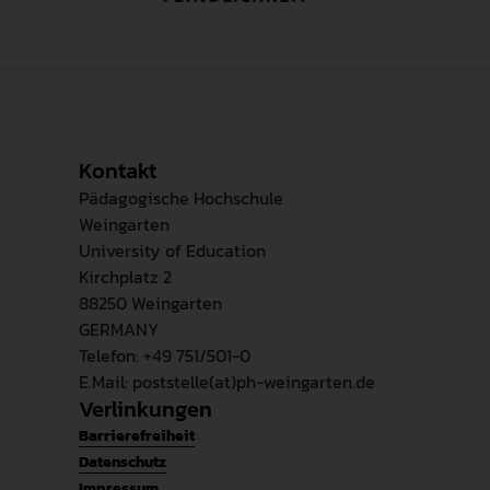
6. Tag:
09.07.2025 / 09:00 - 16:30
Abschluss
Zertifikat: Situierte
Uhr / in Präsenz
Führungskräfteentwicklung
7.
23.09.2025 / 09:00 - 12:30
nach LeiQ.plus
Halbtag:
Uhr / virtuell
Kontakt
Pädagogische Hochschule
Weingarten
Mecklenburg-Vorpommern:
University of Education
Kirchplatz 2
Veranstaltungsort
:
88250 Weingarten
Johanniter Akademie Campus Rostock
GERMANY
Timmermannsstrat 2b
Telefon: +49 751/501-0
18055 Rostock
E.Mail: poststelle(at)ph-weingarten.de
Verlinkungen
Der Zoom-Link zu den Online-Terminen
wird in einem seperaten Mail mitgeteilt...
Barrierefreiheit
Datenschutz
Impressum