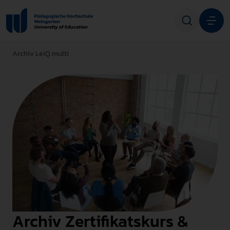
Archiv LeiQ.multi
Studium
Forschung
Transfer
Hochschule
STUDIENINTERESSIERTE
STUDIERENDE
Archiv Zertifikatskurs &
ALUMNI