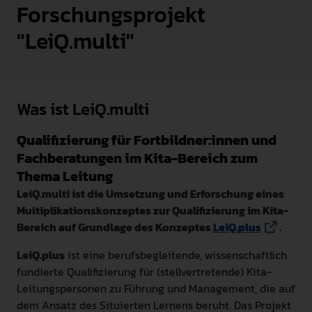
Forschungsprojekt
INTERNATIONAL
"LeiQ.multi"
PRESSE
GEBÄRDENSPRACHE
LEICHTE SPRACHE
Was ist LeiQ.multi
Qualifizierung für Fortbildner:innen und
Fachberatungen im Kita-Bereich zum
Thema Leitung
LeiQ.multi ist die Umsetzung und Erforschung eines
Multiplikationskonzeptes zur Qualifizierung im Kita-
Bereich auf Grundlage des Konzeptes
LeiQ.plus
.
LeiQ.plus
ist eine berufsbegleitende, wissenschaftlich
fundierte Qualifizierung für (stellvertretende) Kita-
Leitungspersonen zu Führung und Management, die auf
dem Ansatz des Situierten Lernens beruht. Das Projekt