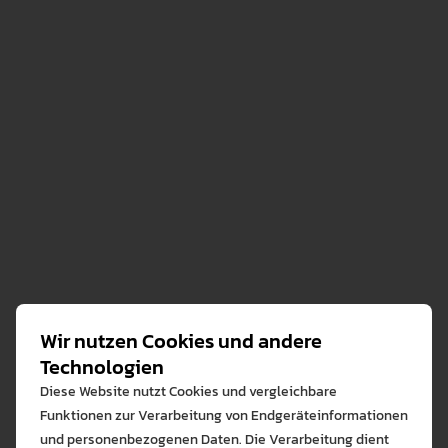
Der Konstruktivismus versteht Lernende als
geschlossene Systeme, in denen Wissen nicht
übertragen, sondern individuell und aktiv konstruiert
werden muss. Generative KI fungiert hierbei als
dialogischer Partner, an dem Schülerinnen und Schüler
die Tragfähigkeit ihrer eigenen Wissensentwürfe
Wir nutzen Cookies und andere
unmittelbar erproben können. Im Unterricht ermöglicht
Technologien
dies einen eigenständigen Diskurs, bei dem Lernende
durch gezielte Fragen an das System ihre individuellen
Diese Website nutzt Cookies und vergleichbare
Deutungsmuster schärfen. Diese KI-gestützten
Funktionen zur Verarbeitung von Endgeräteinformationen
Erkenntnisse dienen anschließend als wertvolle
und personenbezogenen Daten. Die Verarbeitung dient