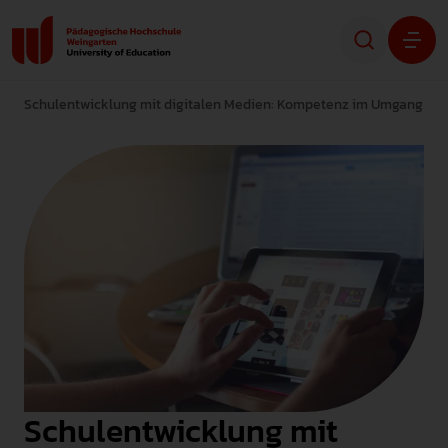
Schulentwicklung mit digitalen Medien: Kompetenz im Umgang mi
Studium
Forschung
Transfer
Hochschule
STUDIENINTERESSIERTE
STUDIERENDE
Schulentwicklung mit
ALUMNI