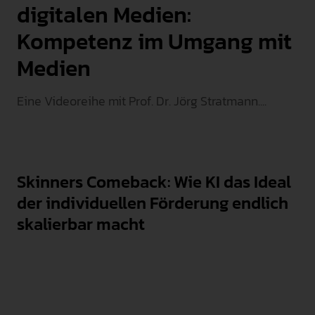
digitalen Medien:
INTERNATIONAL
Kompetenz im Umgang mit
PRESSE
Medien
GEBÄRDENSPRACHE
LEICHTE SPRACHE
Eine Videoreihe mit Prof. Dr. Jörg Stratmann....
Skinners Comeback: Wie KI das Ideal
der individuellen Förderung endlich
skalierbar macht
Lernen benötigt unmittelbare Verstärkung, doch
Skinners behavioristisches Ideal der individuellen