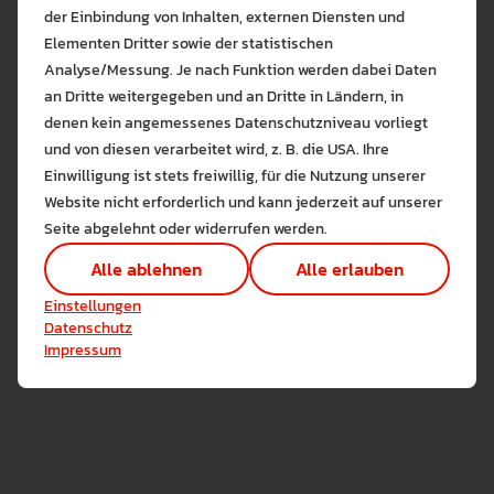
Grundlage für den sozialen Austausch und die kritische
der Einbindung von Inhalten, externen Diensten und
Reflexion innerhalb der gesamten Klasse. Erfahren Sie
Elementen Dritter sowie der statistischen
in diesem Video, wie Sie KI nutzen, um Ihre Schüler von
Analyse/Messung. Je nach Funktion werden dabei Daten
passiven Empfängern zu autonomen Architekten ihres
an Dritte weitergegeben und an Dritte in Ländern, in
eigenen Wissens zu machen.
denen kein angemessenes Datenschutzniveau vorliegt
Bitte wählen Sie zuzulas
und von diesen verarbeitet wird, z. B. die USA. Ihre
Die auf der Website verwendeten Co
Einwilligung ist stets freiwillig, für die Nutzung unserer
Lernen Sie mehr
Website nicht erforderlich und kann jederzeit auf unserer
Alle erlauben
Alle ableh
Seite abgelehnt oder widerrufen werden.
Technisch notwendig (1)
Alle ablehnen
Alle erlauben
Hier sind alle technisch 
Einstellungen speichern
Einstellungen
Marketing Cookies
Datenschutz
Cookies ermöglichen es 
Impressum
Analyse / Statistiken (1)
Es werden Daten wie die 