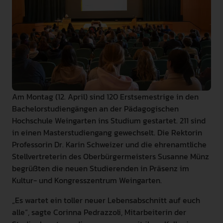
INTERNATIONAL
PRESSE
GEBÄRDENSPRACHE
LEICHTE SPRACHE
Am Montag (12. April) sind 120 Erstsemestrige in den
Bachelorstudiengängen an der Pädagogischen
Hochschule Weingarten ins Studium gestartet. 211 sind
in einen Masterstudiengang gewechselt. Die Rektorin
Professorin Dr. Karin Schweizer und die ehrenamtliche
Stellvertreterin des Oberbürgermeisters Susanne Münz
begrüßten die neuen Studierenden in Präsenz im
Kultur- und Kongresszentrum Weingarten.
„Es wartet ein toller neuer Lebensabschnitt auf euch
alle“, sagte Corinna Pedrazzoli, Mitarbeiterin der