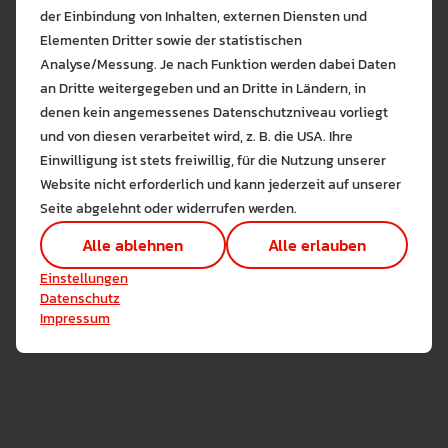
Eine von den Erstsemestrigen ist Carolin Wieland, sie
der Einbindung von Inhalten, externen Diensten und
kommt aus Hechingen und hat sich für das
Elementen Dritter sowie der statistischen
Lehramtsstudium Grundschule in Weingarten
Analyse/Messung. Je nach Funktion werden dabei Daten
entschieden, weil sie Verwandte in der Region hat und
an Dritte weitergegeben und an Dritte in Ländern, in
ihr diese gut gefällt. An ihrem ersten Tag ist sie „ein
denen kein angemessenes Datenschutzniveau vorliegt
Bitte wählen Sie zuzulas
bissle aufgeregt“, aber geht offen rein und freut sich,
und von diesen verarbeitet wird, z. B. die USA. Ihre
Die auf der Website verwendeten Co
dass das Studium jetzt in Präsenz stattfindet.
Einwilligung ist stets freiwillig, für die Nutzung unserer
Lernen Sie mehr
Website nicht erforderlich und kann jederzeit auf unserer
Aus der Nähe von Göppingen kommt Moritz Parey. Er
Alle erlauben
Alle ableh
Seite abgelehnt oder widerrufen werden.
fühlt sich gut und sieht dem Studienanfang ganz
Technisch notwendig (1)
entspannt entgegen. Auch er kennt und schätzt die
Alle ablehnen
Alle erlauben
Hier sind alle technisch 
Region und wünscht sich für sein Studium: „Ich hoffe,
Einstellungen speichern
Einstellungen
dass jetzt mehr in Präsenz stattfindet.“
Marketing Cookies
Datenschutz
Cookies ermöglichen es 
Impressum
Analyse / Statistiken (1)
Es werden Daten wie die 