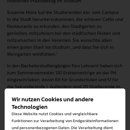
intensiven Praxisbezug im Studium.
Susanne Münz lud die Studierenden ein, vom Campus
in die Stadt herunterzukommen, die schönen Cafés und
Restaurants zu erkunden, den Stadtgarten zu
genießen, mitzufeiern bei den städtischen Festen und
mitzumachen in den Vereinen. Sie wünschte allen
einen guten Start ins Studium „und dass Sie sich in
Weingarten wohlfühlen.“
In den Bachelorstudiengängen fürs Lehramt haben sich
zum Sommersemester 120 Erstsemestrige an der PH
eingeschrieben, davon 69 für Grundschulen und 51 für
die Sekundarstufe I. Außerdem sind 211 Studierende in
die Masterstudiengänge gewechselt: 95 im Lehramt
Wir nutzen Cookies und andere
Grundschule, 111 im Lehramt Sekundarstufe I und 5 im
Technologien
Höheren Lehramt an beruflichen Schulen. Insgesamt
Diese Website nutzt Cookies und vergleichbare
sind somit derzeit rund 3200 Studierende an der PH
Funktionen zur Verarbeitung von Endgeräteinformationen
eingeschrieben.
und personenbezogenen Daten. Die Verarbeitung dient