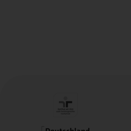
STUDIERENDENSEKRETARIAT
0751/ 501-8220
E-Mail Adresse zeigen
S 0.25