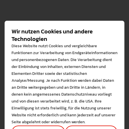
Internationale Studierende, die eine
außerhalb des Lehramtes.
starten, werden Sie automatisch zum
inländische Hochschulzugangsberechtigung
Für Lehramt Bachelor oder
Informationen zu diesem Studiengang finden
Wenn Sie bereits an der PH Weingarten
Semesterende
(Sommersemester 31.03. /
besitzen, unterliegen nicht der
Masterstudierende fallen ab dem
Sie hier.
studieren, nutzen Sie bitte die
Wintersemester 30.09.)
exmatrikuliert.
Gebührenpflicht.
Sommersemester 2025 keine
Rückmeldefunktion
über
eCampus
.
Für Studierende aus den Ländern Österreich
Zweitstudiengebühren mehr an.
Wir nutzen Cookies und andere
und Schweiz wird der Semesterbeitrag der PH
Studierende, die noch Prüfungsleistungen
Den Anhörungsbogen zur Befreiung der
Technologien
Weingarten aus Studiengangmitteln bezahlt.
ablegen, müssen sich nochmals rückmelden.
Studiengebühr finden Sie in unserem
Diese Website nutzt Cookies und vergleichbare
Zu den Prüfungsleistungen gehört auch die
Downloadcenter.
Funktionen zur Verarbeitung von Endgeräteinformationen
Abgabe
einer
Bachelor- oder Masterarbeit.
und personenbezogenen Daten. Die Verarbeitung dient
der Einbindung von Inhalten, externen Diensten und
Anhoerungsbogen zur
Für die Korrekturzeit brauchen Sie an der
Elementen Dritter sowie der statistischen
Befreiung von
PH Weingarten nicht immatrikuliert zu sein.
Analyse/Messung. Je nach Funktion werden dabei Daten
Studiengebühren
an Dritte weitergegeben und an Dritte in Ländern, in
PDF • 284.2 KB
denen kein angemessenes Datenschutzniveau vorliegt
Bitte wählen Sie zuzulas
und von diesen verarbeitet wird, z. B. die USA. Ihre
Die auf der Website verwendeten Co
Rueckerstattungsantrag
Einwilligung ist stets freiwillig, für die Nutzung unserer
Lernen Sie mehr
Semesterbeitrag
Website nicht erforderlich und kann jederzeit auf unserer
Alle erlauben
Alle ableh
Seite abgelehnt oder widerrufen werden.
PDF • 242.2 KB