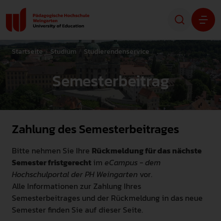
Startseite
Studium
Studierendenservice
Studienorganisation
Studium
Semesterbeitrag
Forschung
Transfer
Zahlung des Semesterbeitrages
Hochschule
Bitte nehmen Sie Ihre
Rückmeldung für das nächste
Semester fristgerecht
im
eCampus - dem
Hochschulportal der PH Weingarten
vor.
STUDIENINTERESSIERTE
Alle Informationen zur Zahlung Ihres
STUDIERENDE
Semesterbeitrages und der Rückmeldung in das neue
Semester finden Sie auf dieser Seite.
ALUMNI