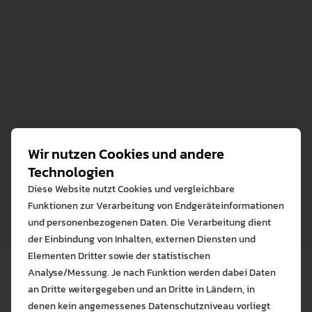
Zulassungsantrag für
Gasthörer/innen
PDF • 420.3 KB
Rückerstattungsantrag für
Gasthörer/innen
Wir nutzen Cookies und andere
PDF • 422.4 KB
Technologien
Testat für Gasthörende
Diese Website nutzt Cookies und vergleichbare
Funktionen zur Verarbeitung von Endgeräteinformationen
PDF • 235.2 KB
und personenbezogenen Daten. Die Verarbeitung dient
der Einbindung von Inhalten, externen Diensten und
Elementen Dritter sowie der statistischen
Analyse/Messung. Je nach Funktion werden dabei Daten
an Dritte weitergegeben und an Dritte in Ländern, in
denen kein angemessenes Datenschutzniveau vorliegt
Bitte wählen Sie zuzulas