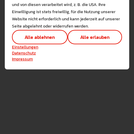
und von diesen verarbeitet wird, z. B. die USA. Ihre
Die auf der Website verwendeten Co
Einwilligung ist stets freiwillig, für die Nutzung unserer
Lernen Sie mehr
Website nicht erforderlich und kann jederzeit auf unserer
Alle erlauben
Alle ableh
Seite abgelehnt oder widerrufen werden.
Technisch notwendig (1)
Alle ablehnen
Alle erlauben
Hier sind alle technisch 
Einstellungen speichern
Einstellungen
Marketing Cookies
Datenschutz
Rundel, Janet
Cookies ermöglichen es 
Impressum
SEKRETARIAT
Analyse / Statistiken (1)
STUDIERENDENSEKRETARIAT
Es werden Daten wie die 
0751/ 501-8826
E-Mail Adresse zeigen
S 0.23