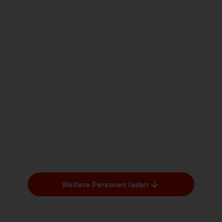
Zieris, Holger
AKADEMISCHE/R MITARBEITER/IN
PHYSIK
0751/ 501-8391
E-Mail Adresse zeigen
NZ 2.07
Zum Profil
Weitere Personen laden