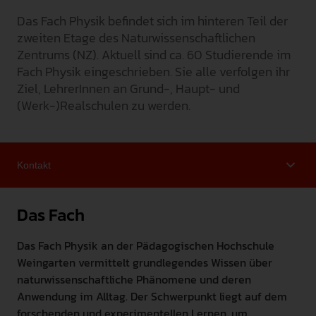
Das Fach Physik befindet sich im hinteren Teil der
INTERNATIONAL
zweiten Etage des Naturwissenschaftlichen
PRESSE
Zentrums (NZ). Aktuell sind ca. 60 Studierende im
Fach Physik eingeschrieben. Sie alle verfolgen ihr
GEBÄRDENSPRACHE
Ziel, LehrerInnen an Grund-, Haupt- und
LEICHTE SPRACHE
(Werk-)Realschulen zu werden.
Das Fach
Das Fach Physik an der Pädagogischen Hochschule
Weingarten vermittelt grundlegendes Wissen über
naturwissenschaftliche Phänomene und deren
Anwendung im Alltag. Der Schwerpunkt liegt auf dem
forschenden und experimentellen Lernen, um