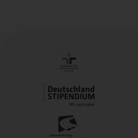
solche Lehrgänge zu entwickeln, zu
Routenplaner
Leaflet
dokumentieren und auch zu erproben.
+
Zum didaktischen Neusprech gehören die
−
Wörter "Professionalisierung" und
"Expertise". In der Expertiseforschung gibt es
allerdings den Hinweis darauf, dass es recht
verschiedene Arten geben kann, ein "Profi" zu
sein -- Entscheidungen bzw.
Handlungsmuster können sich dabei
durchaus in (erprobten, bewährten,
wohlbekannten, aber) schematischen
Bahnen bewegen, oder aber auch kreativ
(aus einer Art Überschau heraus) an die
Situation adaptiert werden. Das Gebiet der
Lehrerprofessionalisierung ist unter solchen
Gesichtspunkten noch praktisch nicht
untersucht. Es wäre z.B. eine spannende
Forschungsfrage, ob sich im Schulalltag die