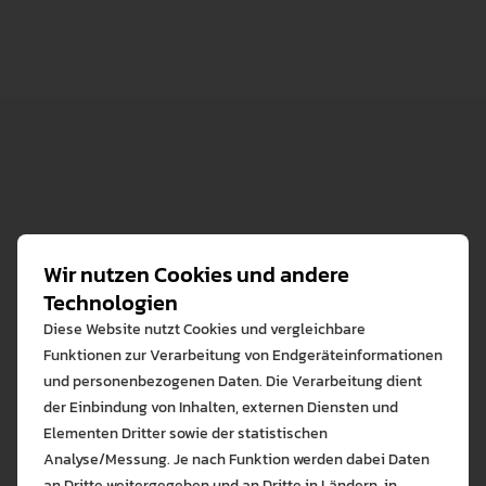
Nachfolgend bekommen Sie alle Infos rund um das
Studium im Fach Physik - siehe:
Wir nutzen Cookies und andere
Fachinformationen
Technologien
Downloads
Diese Website nutzt Cookies und vergleichbare
Funktionen zur Verarbeitung von Endgeräteinformationen
und personenbezogenen Daten. Die Verarbeitung dient
der Einbindung von Inhalten, externen Diensten und
Elementen Dritter sowie der statistischen
Analyse/Messung. Je nach Funktion werden dabei Daten
an Dritte weitergegeben und an Dritte in Ländern, in