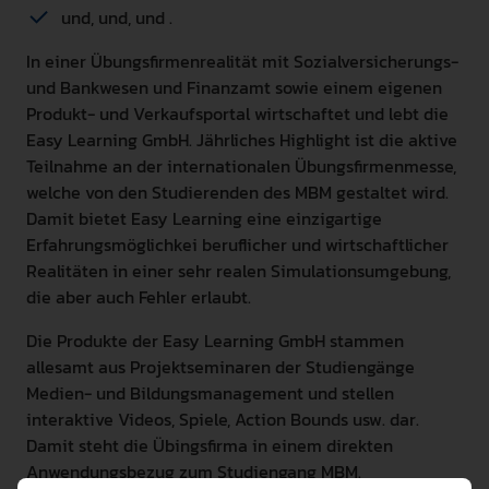
und, und, und .
In einer Übungsfirmenrealität mit Sozialversicherungs-
und Bankwesen und Finanzamt sowie einem eigenen
Produkt- und Verkaufsportal wirtschaftet und lebt die
Easy Learning GmbH. Jährliches Highlight ist die aktive
Teilnahme an der internationalen Übungsfirmenmesse,
welche von den Studierenden des MBM gestaltet wird.
Damit bietet Easy Learning eine einzigartige
Erfahrungsmöglichkei beruflicher und wirtschaftlicher
Realitäten in einer sehr realen Simulationsumgebung,
die aber auch Fehler erlaubt.
Die Produkte der Easy Learning GmbH stammen
allesamt aus Projektseminaren der Studiengänge
Medien- und Bildungsmanagement und stellen
interaktive Videos, Spiele, Action Bounds usw. dar.
Damit steht die Übingsfirma in einem direkten
Anwendungsbezug zum Studiengang MBM.