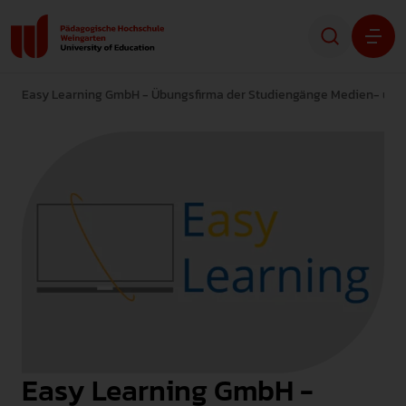
Easy Learning GmbH - Übungsfirma der Studiengänge Medien- u
Studium
Forschung
Transfer
Hochschule
STUDIENINTERESSIERTE
STUDIERENDE
Easy Learning GmbH -
ALUMNI