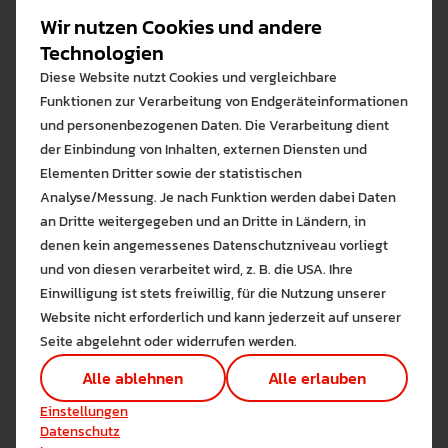
Wir nutzen Cookies und andere
Seit 2018 arbeiten Studierende im Wahlschwerpunkt
Management an der Gründung der Übungsfirma, welche
Technologien
im Jahr 2022 faktisch gelingen konnte und nun derzeit
Diese Website nutzt Cookies und vergleichbare
ein deutschlandweit einzigartiges Studienangebot
Funktionen zur Verarbeitung von Endgeräteinformationen
darstellt.
und personenbezogenen Daten. Die Verarbeitung dient
der Einbindung von Inhalten, externen Diensten und
Ein Projekt der...
Elementen Dritter sowie der statistischen
AG Medien- und Bildungsmanagement
Analyse/Messung. Je nach Funktion werden dabei Daten
an Dritte weitergegeben und an Dritte in Ländern, in
Weitere Informationen
denen kein angemessenes Datenschutzniveau vorliegt
Bitte wählen Sie zuzulas
Studierende des Medien- und Bildungsmanagements,
und von diesen verarbeitet wird, z. B. die USA. Ihre
aber auch aller Studiengänge der PH Weingarten sind
Die auf der Website verwendeten Co
Einwilligung ist stets freiwillig, für die Nutzung unserer
herzlich eingeladen, einer der Übungsfirmensitzungen
Lernen Sie mehr
Website nicht erforderlich und kann jederzeit auf unserer
beizuwohnen, wenden Sie sich dazu gerne an
Alle erlauben
Alle ableh
Seite abgelehnt oder widerrufen werden.
easylearning_gmbh@web.de
.
Technisch notwendig (1)
Alle ablehnen
Alle erlauben
Hier sind alle technisch 
Link zur Projektseite
Einstellungen speichern
Einstellungen
Marketing Cookies
Datenschutz
Cookies ermöglichen es 