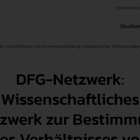
STUDIENINTE
Studiu
s Verhältnisses von Demokratiebildung und politischer Bildung (abg
Aktuelles
Aktuelles
Aktuelles
Studienfinder
DFG-Netzwerk:
Organisation
Ansprechpartner in der Forschung
Ansprechpartner für Tran
Bachelorstudieng
Über die Hochschule
Forschungseinrichtungen
Transfereinrichtungen
Masterstudiengän
Wissenschaftliches
Zentrale Einrichtungen
Wissenschaftlicher Nachwuchs
Internationale un
zwerk zur Bestim
International
Forschungsdatenbank
Weiterbildung
es Verhältnisses v
Interessensvertretung
Forschungsförderungen
Fächer