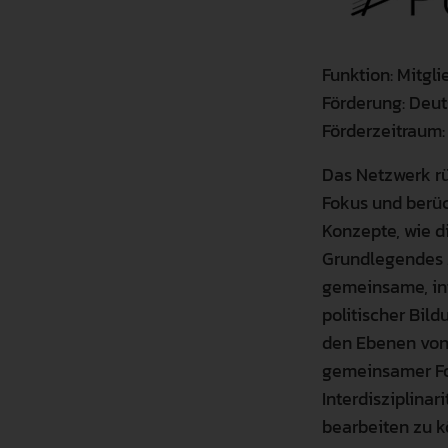
Funktion: Mitgli
Förderung: Deu
Förderzeitraum:
Das Netzwerk rü
Fokus und berüc
Konzepte, wie 
Grundlegendes Z
gemeinsame, int
politischer Bi
den Ebenen von 
gemeinsamer Fo
Interdisziplinar
bearbeiten zu k