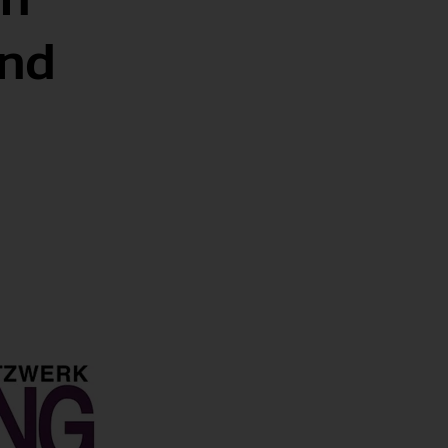
der Friedrich-Ebert-Stiftung erstellte
eine klimafreundliche Hochschule zu
Weingarten seit April möglich.
Studienangebot mit einem
Studie zu den Auswirkungen von
werden.
Masterstudiengang Psychologie m
und
tation
Mehr erfahren
Ganztagsschulen auf die
Schwerpunkt Lern- und
Mehr erfahren
Bildungsgerechtigkeit aus der
Beratungspsychologie.
ienangebot
Perspektive von beteiligten Akteuren
Mehr erfahren
vorgestellt.
Mehr erfahren
erheit
ce
gen
endenschaft