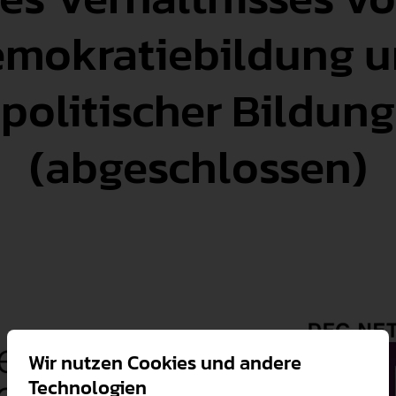
mokratiebildung 
Familienfreundlichkeit
Gute Wissenschaftliche Praxis
Promotion & Habili
Qualitätsmanagement
politischer Bildung
Forschungssoftware
Zusätzliches Stud
Karriere
Weingarten Learning Lab
Studienbewerbung
(abgeschlossen)
Recht & Regelungen
Hilfskraft gesucht
Semestertermine
Datenschutz & Informationssich
Studierendenservi
Hochschulwahlen
Serviceeinrichtun
Meldestelle Hinweisgeber
Verfasste Studier
Wir nutzen Cookies und andere
Technologien