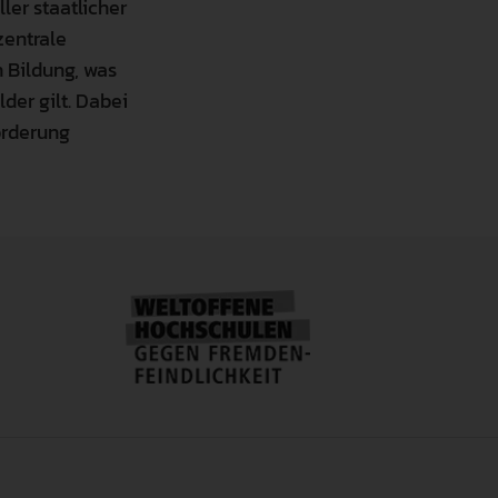
er staatlicher
zentrale
n Bildung, was
lder gilt. Dabei
örderung