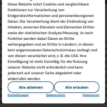
Diese Website nutzt Cookies und vergleichbare
Funktionen zur Verarbeitung von
Endgeräteinformationen und personenbezogenen
ed (Leitung: Prof. Dr. A. Wohnig)
Daten. Die Verarbeitung dient der Einbindung von
tsche Forschungsgemeinschaft (DFG)
Inhalten, externen Diensten und Elementen Dritter
 2021
–
2024
sowie der statistischen Analyse/Messung. Je nach
Funktion werden dabei Daten an Dritte
ckt die Felder der Demokratiebildung und der politischen
weitergegeben und an Dritte in Ländern, in denen
Bitte wählen Sie zuzul
ksichtigt dabei weitere, den Feldern nahestehende Theo
kein angemessenes Datenschutzniveau vorliegt und
Die auf der Website verwendete
die der Demokratiepädagogik und der Demokratieförderu
von diesen verarbeitet wird, z. B. die USA. Ihre
Lernen Sie mehr
iel des Netzwerks ist, neben den als ‚Chancen‘ erwähnte
Einwilligung ist stets freiwillig, für die Nutzung
Alle erlauben
Alle ableh
unserer Website nicht erforderlich und kann
erdisziplinäre Arbeit an dem Verhältnis von Demokratie
jederzeit auf unserer Seite abgelehnt oder
ldung und die Bestimmung von Gemeinsamkeiten und Unte
Technisch notwendig 
widerrufen werden.
Hier sind alle technis
Begriffen und Konzepten. Das Netzwerk dient der Bearb
Einstellungen speichern
Alle ablehnen
Alle erlauben
Marketing Cookies
rschungsfragen in einem interdisziplinären Zusammenh
Cookies ermöglichen 
ität wird als fundamental begriffen, um die aufgeworfene
Einstellungen
Datenschutz
Impressum
Analyse / Statistiken 
önnen, denn sie geht aus der Problemdiagnose der bishe
Es werden Daten wie d