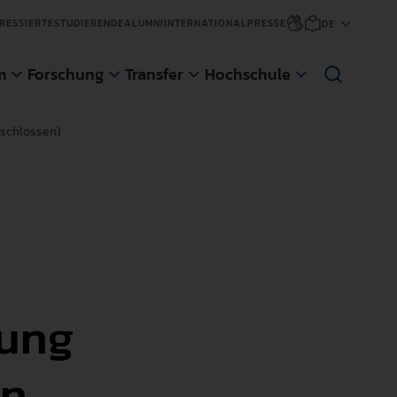
RESSIERTE
STUDIERENDE
ALUMNI
INTERNATIONAL
PRESSE
m
Forschung
Transfer
Hochschule
eschlossen)
sfer
änge
ge
d Gaststudierende
mung
NEWS
NEWS
NEWS
NEWS
An der Pädagogischen Hochschule
Die Pädagogische Hochschule
Anmeldungen für den nächsten
Die Pädagogische Hochschule
on
Weingarten (PH) wurde eine im Auftrag
Weingarten hat sich zum Ziel gesetzt,
Zertifikatskurs an der AWW der PH
Weingarten erweitert ihr