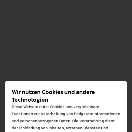
Wir nutzen Cookies und andere
Prorektor für Forschung, Marketing und
Technologien
internationale Beziehungen
Diese Website nutzt Cookies und vergleichbare
Mitglied des Hochschulrats
Funktionen zur Verarbeitung von Endgeräteinformationen
und personenbezogenen Daten. Die Verarbeitung dient
Sprecher der Prorektoren für Forschung
Mitglied des Senats
der Einbindung von Inhalten, externen Diensten und
der Pädagogischen Hochschulen in
Mitglied des Fakultätsrates