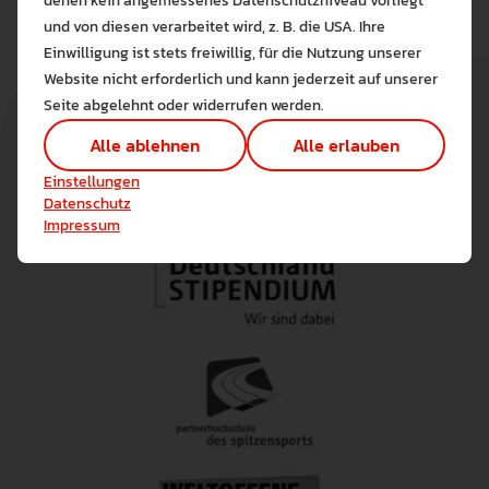
denen kein angemessenes Datenschutzniveau vorliegt
Bitte wählen Sie zuzulas
und von diesen verarbeitet wird, z. B. die USA. Ihre
Die auf der Website verwendeten Co
Einwilligung ist stets freiwillig, für die Nutzung unserer
Lernen Sie mehr
Website nicht erforderlich und kann jederzeit auf unserer
Alle erlauben
Alle ableh
Seite abgelehnt oder widerrufen werden.
Technisch notwendig (1)
Alle ablehnen
Alle erlauben
Hier sind alle technisch 
Einstellungen speichern
Einstellungen
Marketing Cookies
Datenschutz
Cookies ermöglichen es 
Impressum
Analyse / Statistiken (1)
Es werden Daten wie die 