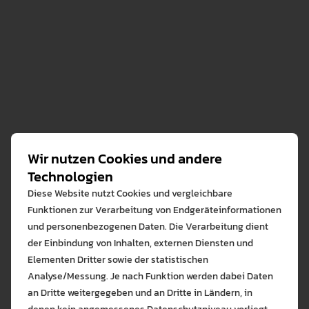
Wir nutzen Cookies und andere
Technologien
Kliegel, Prof. Dr. paed. Marieluise
Diese Website nutzt Cookies und vergleichbare
Funktionen zur Verarbeitung von Endgeräteinformationen
0751/ 501-8652
und personenbezogenen Daten. Die Verarbeitung dient
der Einbindung von Inhalten, externen Diensten und
E-Mail Adresse zeigen
Elementen Dritter sowie der statistischen
To 2.08-2
Analyse/Messung. Je nach Funktion werden dabei Daten
an Dritte weitergegeben und an Dritte in Ländern, in