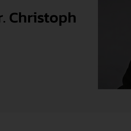
r. Christoph
Familienfreundlichkeit
Gute Wissenschaftliche Praxis
Promotion & Habili
Qualitätsmanagement
Forschungssoftware
Zusätzliches Stud
Karriere
Weingarten Learning Lab
Studienbewerbung
Recht & Regelungen
Hilfskraft gesucht
Semestertermine
Datenschutz & Informationssich
Studierendenservi
Hochschulwahlen
Serviceeinrichtun
Meldestelle Hinweisgeber
Verfasste Studier