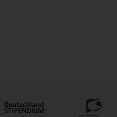
ngarten-de.zoom.us/j/93640609000?
UzYvMlF6U2JVQ2hzZU0wQT09
6 4060 9000
643