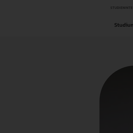
STUDIENINTE
Studiu
Aktuelles
Aktuelles
Aktuelles
Studienfinder
Organisation
Ansprechpartner in der Forschung
Ansprechpartner für Tran
Bachelorstudieng
Über die Hochschule
Forschungseinrichtungen
Transfereinrichtungen
Masterstudiengän
Zentrale Einrichtungen
Wissenschaftlicher Nachwuchs
Internationale un
International
Forschungsdatenbank
Weiterbildung
Interessensvertretung
Forschungsförderungen
Fächer