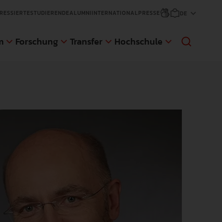
RESSIERTE
STUDIERENDE
ALUMNI
INTERNATIONAL
PRESSE
m
Forschung
Transfer
Hochschule
sfer
änge
ge
d Gaststudierende
NEWS
NEWS
NEWS
NEWS
An der Pädagogischen Hochschule
Die Pädagogische Hochschule
Anmeldungen für den nächsten
Die Pädagogische Hochschule
Weingarten (PH) wurde eine im Auftrag
Weingarten hat sich zum Ziel gesetzt,
Zertifikatskurs an der AWW der PH
Weingarten erweitert ihr