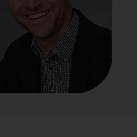
der Friedrich-Ebert-Stiftung erstellte
eine klimafreundliche Hochschule zu
Weingarten seit April möglich.
Studienangebot mit einem
Studie zu den Auswirkungen von
werden.
Masterstudiengang Psychologie m
tation
Mehr erfahren
Ganztagsschulen auf die
Schwerpunkt Lern- und
Mehr erfahren
Bildungsgerechtigkeit aus der
Beratungspsychologie.
ienangebot
Perspektive von beteiligten Akteuren
Mehr erfahren
vorgestellt.
Mehr erfahren
erheit
ce
gen
endenschaft