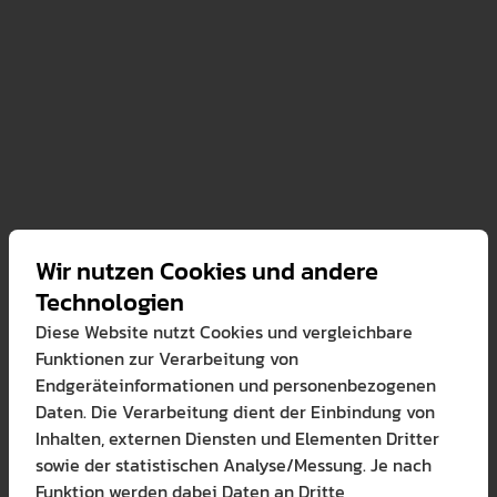
Wir nutzen Cookies und andere
ed im Fakultätsrat
Technologien
Diese Website nutzt Cookies und vergleichbare
ed im Senat
ichungen
Funktionen zur Verarbeitung von
Endgeräteinformationen und personenbezogenen
beauftragter für Auslandsbeziehungen (GUS und MOEL-Staate
Daten. Die Verarbeitung dient der Einbindung von
lisierung in musikpädagogischen Kontexten
Inhalten, externen Diensten und Elementen Dritter
sowie der statistischen Analyse/Messung. Je nach
ed in der Studiengangsspezifischen
ormationen von Musik
Funktion werden dabei Daten an Dritte