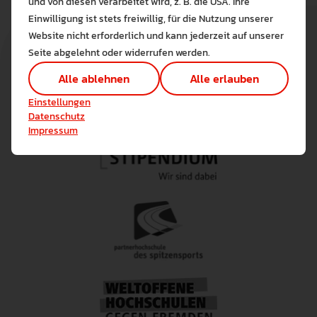
und von diesen verarbeitet wird, z. B. die USA. Ihre
Die auf der Website verwendeten Co
Einwilligung ist stets freiwillig, für die Nutzung unserer
Lernen Sie mehr
Website nicht erforderlich und kann jederzeit auf unserer
Alle erlauben
Alle ableh
Seite abgelehnt oder widerrufen werden.
Technisch notwendig (1)
Alle ablehnen
Alle erlauben
Hier sind alle technisch 
Einstellungen speichern
Einstellungen
Marketing Cookies
Datenschutz
Cookies ermöglichen es 
Impressum
Analyse / Statistiken (1)
Es werden Daten wie die 