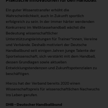
Praktische Innovationen für den Handball
INTERNATIONAL
Ein guter Wissenstransfer erhöht die
Wahrscheinlichkeit, auch in Zukunft sportlich
PRESSE
erfolgreich zu sein. In der immer härter werdenden
Konkurrenz im Weltklassehandball wächst die
GEBÄRDENSPRACHE
LEICHTE SPRACHE
Bedeutung wissenschaftlicher
Unterstützungsleistungen für Trainer*innen, Vereine
und Verbände. Deshalb motiviert der Deutsche
Handballbund seit einigen Jahren junge Talente der
Sportwissenschaft, sich verstärkt mit dem Handball,
dessen Grundlagen sowie aktuellen
Entwicklungstendenzen und Zukunftspotenzialen zu
beschäftigen.
Hierzu hat der Verband bereits 2020 einen
Wissenschaftspreis für wissenschaftlichen Nachwuchs
ins Leben gerufen.
DHB - Deutscher Handballbund