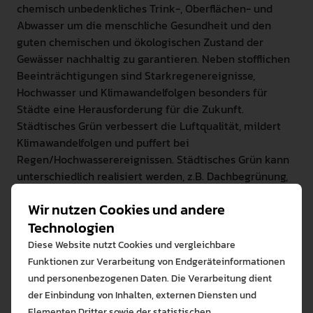
chemisch unbedenkliches Trink-, Oberflächen- und
Abwasser um die menschliche Gesundheit und den
guten chemischen und ökologischen Zustand der
Gewässer nachhaltig zu garantieren. Neben stofflichen
Beeinträchtigungen sind Starkregenereignisse,
Hochwasser und Klimawandelfolgen besonders für
Städte eine Herausforderung für die Zukunft.
Städtisches Grün verbessert die Luftqualität, mildert
Klimawandelfolgen und puffert bei
Regen/Hochwasserereignissen. Städtisches Grün kann
unterschiedlich realisiert werden, z.B. Dachbegrünung,
Fassadenbegrünung, Park/Gartenanlagen, Stadtbäume,
Wir nutzen Cookies und andere
Mooswände, Lauben, Gemeinschaftsgärten, Begleitung
Technologien
und Vernetzung von Gewässern (Bäche, Teiche, Seen).
Der Bodensee bietet Konstanz verschiedene
Diese Website nutzt Cookies und vergleichbare
Ökosystemleistungen, z.B. für eine nachhaltige
Funktionen zur Verarbeitung von Endgeräteinformationen
Fischerei. Diese Tagung beleuchtet den derzeitigen
und personenbezogenen Daten. Die Verarbeitung dient
Kenntnisstand und innovative Ansätze als
der Einbindung von Inhalten, externen Diensten und
Diskussionsgrundlage für Umsetzungsmöglichkeiten in
Elementen Dritter sowie der statistischen