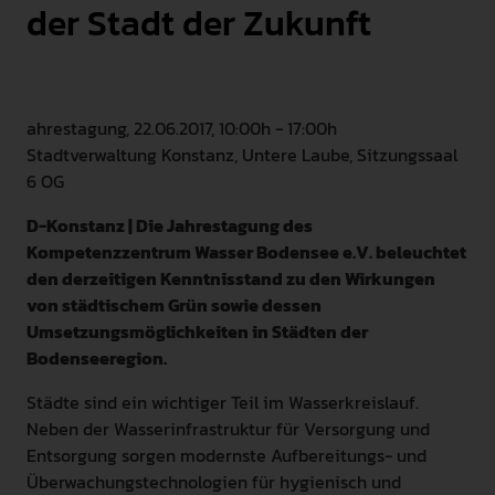
der Stadt der Zukunft
INTERNATIONAL
PRESSE
GEBÄRDENSPRACHE
ahrestagung, 22.06.2017, 10:00h - 17:00h
LEICHTE SPRACHE
Stadtverwaltung Konstanz, Untere Laube, Sitzungssaal
6 OG
D-Konstanz | Die Jahrestagung des
Kompetenzzentrum Wasser Bodensee e.V. beleuchtet
den derzeitigen Kenntnisstand zu den Wirkungen
von städtischem Grün sowie dessen
Umsetzungsmöglichkeiten in Städten der
Bodenseeregion.
Städte sind ein wichtiger Teil im Wasserkreislauf.
Neben der Wasserinfrastruktur für Versorgung und
Entsorgung sorgen modernste Aufbereitungs- und
Überwachungstechnologien für hygienisch und