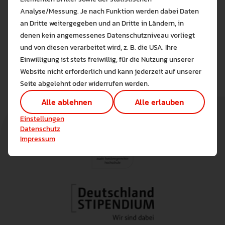
Städten der Bodenseeregion.
Analyse/Messung. Je nach Funktion werden dabei Daten
an Dritte weitergegeben und an Dritte in Ländern, in
Weitere Informationen und Anmeldung unter:
denen kein angemessenes Datenschutzniveau vorliegt
Bitte wählen Sie zuzulas
https://www.biolago.org/event/jahrestagung-blau-
und von diesen verarbeitet wird, z. B. die USA. Ihre
Die auf der Website verwendeten Co
und-gruen-in-der-stadt-der-zukunft/
Einwilligung ist stets freiwillig, für die Nutzung unserer
Lernen Sie mehr
Website nicht erforderlich und kann jederzeit auf unserer
Alle erlauben
Alle ableh
Seite abgelehnt oder widerrufen werden.
Technisch notwendig (1)
Alle ablehnen
Alle erlauben
Hier sind alle technisch 
Einstellungen speichern
Einstellungen
Marketing Cookies
Datenschutz
Cookies ermöglichen es 
Impressum
Analyse / Statistiken (1)
Es werden Daten wie die 