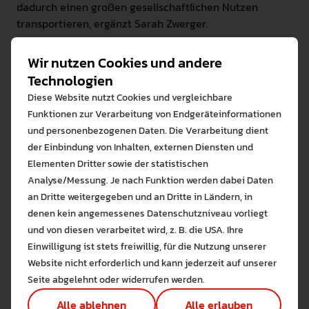
dadurch einen großen gesellschaftlichen Nutzen
transportieren, ergänzt Sarah Zwerger.
An der PH Weingarten sind 43 Prozent der
Wir nutzen Cookies und andere
Professoren weiblich
Technologien
Die PH Weingarten konnte ihren Professorinnenanteil
Diese Website nutzt Cookies und vergleichbare
zwischen 2017 und 2022 kontinuierlich von 34 auf 43
Funktionen zur Verarbeitung von Endgeräteinformationen
Prozent steigern und liegt deutlich über dem
und personenbezogenen Daten. Die Verarbeitung dient
bundesweiten Durchschnitt von 24,7 Prozent (Wert von
der Einbindung von Inhalten, externen Diensten und
2018). „Aktuell sind damit bei uns 17 von 40 Professuren
Elementen Dritter sowie der statistischen
mit Frauen besetzt“, informiert
Analyse/Messung. Je nach Funktion werden dabei Daten
Gleichstellungsreferentin Sarah Zwerger. Der
an Dritte weitergegeben und an Dritte in Ländern, in
Frauenanteil der abgeschlossenen Promotionen sei an
denen kein angemessenes Datenschutzniveau vorliegt
Bitte wählen Sie zuzulas
der PH mit 83 Prozent konstant hoch. „Dies spiegelt
und von diesen verarbeitet wird, z. B. die USA. Ihre
sich nicht im Anteil der Professorinnen wieder.“
Die auf der Website verwendeten Co
Einwilligung ist stets freiwillig, für die Nutzung unserer
Lernen Sie mehr
Finanzierung weiterer Gleichstellungsmaßnahmen
Website nicht erforderlich und kann jederzeit auf unserer
Alle erlauben
Alle ableh
möglich
Seite abgelehnt oder widerrufen werden.
Durch die Teilnahme am Professorinnenprogramm
Technisch notwendig (1)
Alle ablehnen
Alle erlauben