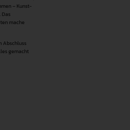
ammen – Kunst-
. Das
iten mache
um Abschluss
alles gemacht