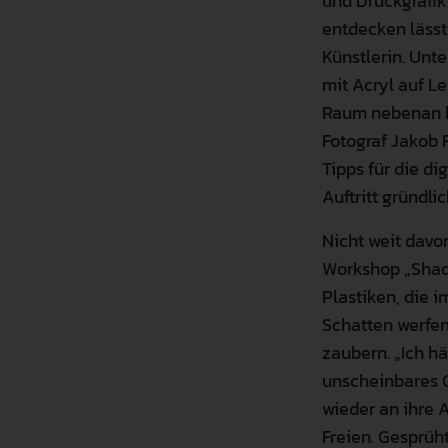
und Druckgrafik
entdecken lässt
Künstlerin. Unt
mit Acryl auf L
Raum nebenan be
Fotograf Jakob F
Tipps für die d
Auftritt gründl
Nicht weit davo
Workshop „Shad
Plastiken, die 
Schatten werfen
zaubern. „Ich h
unscheinbares G
wieder an ihre 
Freien. Gesprüh