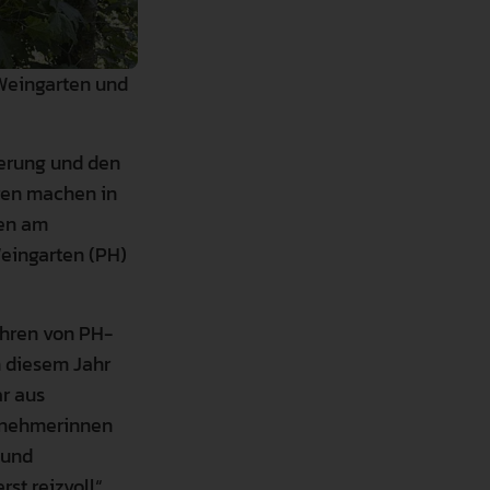
Weingarten und
terung und den
hren machen in
men am
eingarten (PH)
ahren von PH-
n diesem Jahr
r aus
ilnehmerinnen
 und
st reizvoll“,