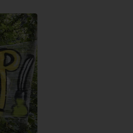
der Friedrich-Ebert-Stiftung erstellte
eine klimafreundliche Hochschule zu
Weingarten seit April möglich.
Studienangebot mit einem
Studie zu den Auswirkungen von
werden.
Masterstudiengang Psychologie m
tation
Mehr erfahren
Ganztagsschulen auf die
Schwerpunkt Lern- und
Mehr erfahren
Bildungsgerechtigkeit aus der
Beratungspsychologie.
ienangebot
Perspektive von beteiligten Akteuren
Mehr erfahren
vorgestellt.
Mehr erfahren
erheit
ce
gen
endenschaft