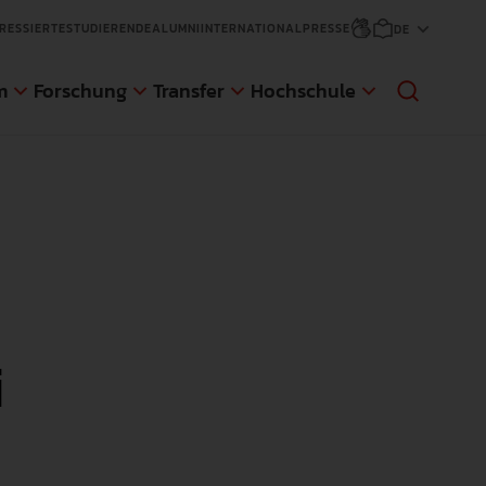
RESSIERTE
STUDIERENDE
ALUMNI
INTERNATIONAL
PRESSE
m
Forschung
Transfer
Hochschule
sfer
änge
ge
i
d Gaststudierende
NEWS
NEWS
NEWS
NEWS
An der Pädagogischen Hochschule
Die Pädagogische Hochschule
Anmeldungen für den nächsten
Die Pädagogische Hochschule
Weingarten (PH) wurde eine im Auftrag
Weingarten hat sich zum Ziel gesetzt,
Zertifikatskurs an der AWW der PH
Weingarten erweitert ihr