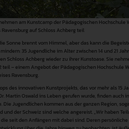
 nehmen am Kunstcamp der Pädagogischen Hochschule 
 Ravensburg auf Schloss Achberg teil
 die Sonne brennt vom Himmel, aber das kann die Begeis
t mindern: 35 Jugendliche im Alter zwischen 14 und 21 Ja
en Schloss Achberg wieder zu ihrer Kunstoase. Sie neh
 teil – einem Angebot der Pädagogischen Hochschule W
eises Ravensburg.
ops des innovativen Kunstprojekts, das vor mehr als 15 J
Dr. Martin Oswald ins Leben gerufen wurde, finden auch i
e. Die Jugendlichen kommen aus der ganzen Region, soga
 und der Schweiz sind welche angereist. „Wir haben Te
 die seit den Anfängen mit dabei sind. Deren persönliche
ntwicklung über die Jahre hinweg zu beobachten, ist äußer