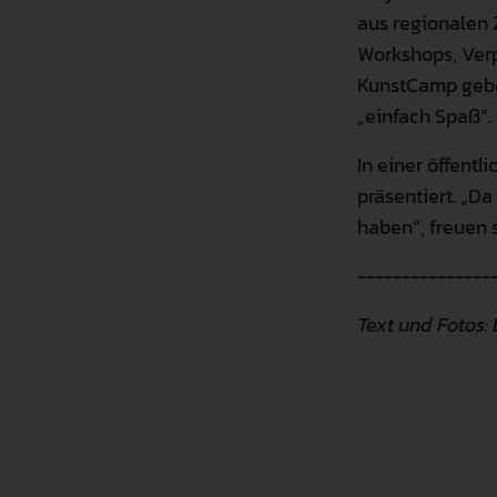
aus regionalen 
Workshops, Verp
KunstCamp gebe
„einfach Spa
In einer öffent
präsentiert. „D
haben“, freuen 
---------------
Text und Fotos: