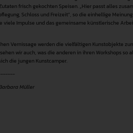
Zutaten frisch gekochten Speisen. „Hier passt alles zus
flegung, Schloss und Freizeit“, so die einhellige Meinung
 viele Impulse und das gemeinsame künstlerische Arbe
ß“.
lichen Vernissage werden die vielfältigen Kunstobjekte z
a sehen wir auch, was die anderen in ihren Workshops so 
sich die jungen Kunstcamper.
-------
 Barbara Müller