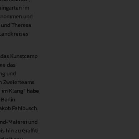
eingarten im
bernommen und
 und Theresa
 Landkreises
 das Kunstcamp
ie das
ung und
in Zweierteams
e im Klang“ habe
 Berlin
akob Fahlbusch.
and-Malerei und
s hin zu Graffiti