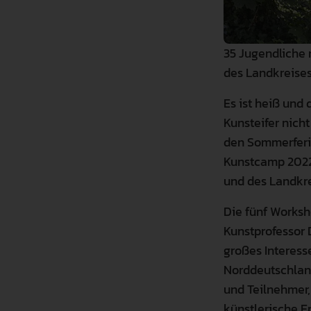
35 Jugendliche
des Landkreises
Es ist heiß und
Kunsteifer nich
den Sommerferi
Kunstcamp 2022
und des Landkr
Die fünf Worksh
Kunstprofessor 
großes Interess
Norddeutschland
und Teilnehmer,
künstlerische E