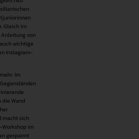
igkeit neu
silianischen
stjuniorinnen
. Gleich im
r Anleitung von
 auch wichtige
nen Instagram-
 mehr. Im
n Gegenständen
zinierende
n die Wand
eher
d macht sich
ti-Workshop im
men gespannt