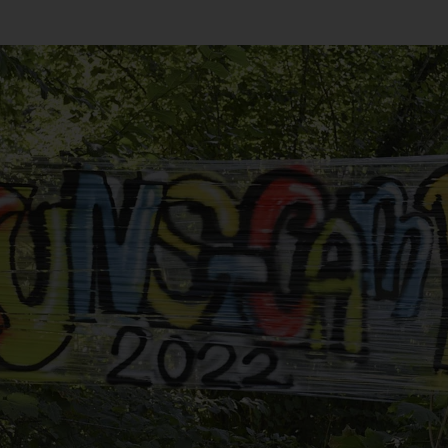
Familienfreundlichkeit
Gute Wissenschaftliche Praxis
Promotion & Habili
Qualitätsmanagement
Forschungssoftware
Zusätzliches Stud
Karriere
Weingarten Learning Lab
Studienbewerbung
Recht & Regelungen
Hilfskraft gesucht
Semestertermine
Datenschutz & Informationssich
Studierendenservi
Hochschulwahlen
Serviceeinrichtun
Meldestelle Hinweisgeber
Verfasste Studier