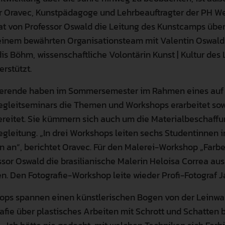
r Oravec, Kunstpädagoge und Lehrbeauftragter der PH W
hat von Professor Oswald die Leitung des Kunstcamps ü
 einem bewährten Organisationsteam mit Valentin Oswald
is Böhm, wissenschaftliche Volontärin Kunst | Kultur des
rstützt.
erende haben im Sommersemester im Rahmen eines auf
egleitseminars die Themen und Workshops erarbeitet sow
reitet. Sie kümmern sich auch um die Materialbeschaff
egleitung. „In drei Workshops leiten sechs Studentinnen 
n an“, berichtet Oravec. Für den Malerei-Workshop „Farb
sor Oswald die brasilianische Malerin Heloisa Correa aus
. Den Fotografie-Workshop leite wieder Profi-Fotograf J
hops spannen einen künstlerischen Bogen von der Leinw
afie über plastisches Arbeiten mit Schrott und Schatten bi