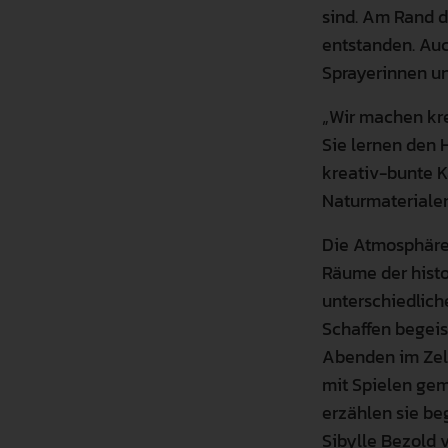
sind. Am Rand d
entstanden. Auc
Sprayerinnen u
„Wir machen kre
Sie lernen den 
kreativ-bunte K
Naturmaterialen
Die Atmosphäre 
Räume der histo
unterschiedliche
Schaffen begeis
Abenden im Zel
mit Spielen gem
erzählen sie beg
Sibylle Bezold 