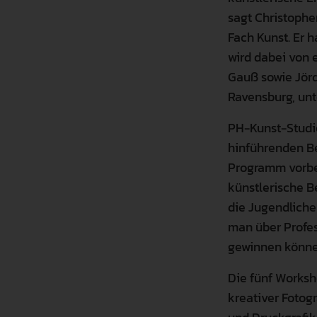
sagt Christophe
Fach Kunst. Er 
wird dabei von
Gauß sowie Jörd
Ravensburg, unte
PH-Kunst-Studi
hinführenden B
Programm vorbe
künstlerische B
die Jugendliche
man über Profes
gewinnen können
Die fünf Works
kreativer Fotogr