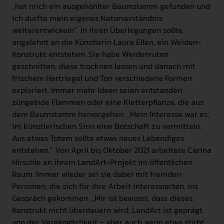
„hat mich ein ausgehöhlter Baumstamm gefunden und
ich durfte mein eigenes Naturverständnis
weiterentwickeln“. In ihren Überlegungen sollte,
angelehnt an die Künstlerin Laura Ellen, ein Weiden-
Konstrukt entstehen. Sie habe Weidenruten
geschnitten, diese trocknen lassen und danach mit
frischem Hartriegel und Ton verschiedene Formen
exploriert. Immer mehr Ideen seien entstanden:
züngelnde Flammen oder eine Kletterpflanze, die aus
dem Baumstamm hervorgehen. „Mein Interesse war es,
im künstlerischen Sinn eine Botschaft zu vermitteln.
Aus etwas Totem sollte etwas neues Lebendiges
entstehen.“ Von April bis Oktober 2021 arbeitete Carina
Hirschle an ihrem LandArt-Projekt im öffentlichen
Raum. Immer wieder sei sie dabei mit fremden
Personen, die sich für ihre Arbeit interessierten, ins
Gespräch gekommen. „Mir ist bewusst, dass dieses
Konstrukt nicht überdauern wird. LandArt ist geprägt
von der Vergänglichkeit – aber auch wenn etwa stirbt,