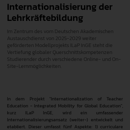
Internationalisierung der
INTERNATIONAL
Lehrkräftebildung
PRESSE
Im Zentrum des vom Deutschen Akademischen
GEBÄRDENSPRACHE
LEICHTE SPRACHE
Austauschdienst von 2025-2029 weiter
geförderten Modellprojekts ILaP InGE steht die
Vertiefung globaler Querschnittskompetenzen
Studierender durch verschiedene Online- und On-
Site-Lernmöglichkeiten.
In dem Projekt "Internationalization of Teacher
Education - Integrated Mobility for Global Education",
kurz ILaP InGE, wird ein umfassender
Internationalisierungsansatz (weiter-) entwickelt und
etabliert. Dieser umfasst fünf Aspekte: 1) curriculare