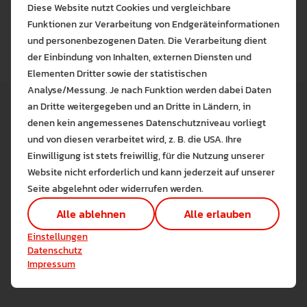
der Musik“ am 9. Juli, das den internationalen Gästen
Diese Website nutzt Cookies und vergleichbare
einen lebendigen Einblick in die kulturelle Vielfalt der
Funktionen zur Verarbeitung von Endgeräteinformationen
PH Weingarten ermöglichte.
und personenbezogenen Daten. Die Verarbeitung dient
der Einbindung von Inhalten, externen Diensten und
Elementen Dritter sowie der statistischen
Analyse/Messung. Je nach Funktion werden dabei Daten
an Dritte weitergegeben und an Dritte in Ländern, in
denen kein angemessenes Datenschutzniveau vorliegt
Bitte wählen Sie zuzulas
und von diesen verarbeitet wird, z. B. die USA. Ihre
Die auf der Website verwendeten Co
Einwilligung ist stets freiwillig, für die Nutzung unserer
Lernen Sie mehr
Website nicht erforderlich und kann jederzeit auf unserer
Alle erlauben
Alle ableh
Seite abgelehnt oder widerrufen werden.
Technisch notwendig (1)
Alle ablehnen
Alle erlauben
Hier sind alle technisch 
Einstellungen speichern
Einstellungen
Marketing Cookies
Datenschutz
Cookies ermöglichen es 
Impressum
Analyse / Statistiken (1)
Es werden Daten wie die 