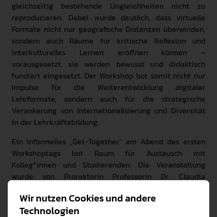
gleichzeitig bestehende Ungleichheiten nicht zu
reproduzieren. Dabei wurde deutlich, dass virtuelle
Formate nicht nur geografische Distanzen überwinden,
sondern auch Räume für kritische Reflexion und
interkulturelles Lernen eröffnen können –
vorausgesetzt, sie werden bewusst und didaktisch
fundiert eingesetzt. Der Workshop bot somit nicht nur
Impulse für die Weiterentwicklung digitaler
Lehrformate, sondern auch für die strategische
Verankerung von Internationalisierung und Diversität
in der Lehrkräftebildung.
Ein informelles „Get-Together“ am Abend des ersten
Workshoptags bot Raum für Austausch mit
Kolleg*innen und Studierenden. Die Veranstaltung
wurde von Prorektorin Professorin Dr. Claudia
Bergmüller-Hauptmann eröffnet und trug wesentlich
Wir nutzen Cookies und andere
zur persönlichen Vernetzung bei. Ein musikalisches
Technologien
Highlight war das Semesterabschlusskonzert am „Tag