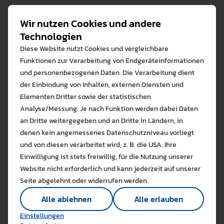
und der Betreuung von Abschlussarbeiten an der PH
Weingarten eingesetzt werden. Den Kurs finden Sie
Wir nutzen Cookies und andere
unter seinem oben genannten Namen oder unter:
Technologien
https://www.moopaed.de/moodle/course/view.php?
Diese Website nutzt Cookies und vergleichbare
id=12262.
Funktionen zur Verarbeitung von Endgeräteinformationen
und personenbezogenen Daten. Die Verarbeitung dient
Die Vortragsvideos sind nur für Angehörige der
der Einbindung von Inhalten, externen Diensten und
Pädagogischen Hochschule nutzbar.
Elementen Dritter sowie der statistischen
Analyse/Messung. Je nach Funktion werden dabei Daten
Bibliografische Angaben
an Dritte weitergegeben und an Dritte in Ländern, in
denen kein angemessenes Datenschutzniveau vorliegt
Bitte wählen Sie zuzulas
Gras, J., Schieferdecker, R. (2025). Einführung in
und von diesen verarbeitet wird, z. B. die USA. Ihre
Qualitative Sozialforschung. Grundlagen für
Die auf der Website verwendeten Co
Einwilligung ist stets freiwillig, für die Nutzung unserer
Studierende pädagogischer Studiengänge. Bad
Lernen Sie mehr
Website nicht erforderlich und kann jederzeit auf unserer
Heilbrunn, Klinkhardt.
Alle erlauben
Alle ableh
Seite abgelehnt oder widerrufen werden.
ISBN
978-3-7815-6188-5
Technisch notwendig (1)
Alle ablehnen
Alle erlauben
Hier sind alle technisch 
Das Buch ist auch als kostenloses E-Book erhältlich.
Einstellungen speichern
Einstellungen
Marketing Cookies