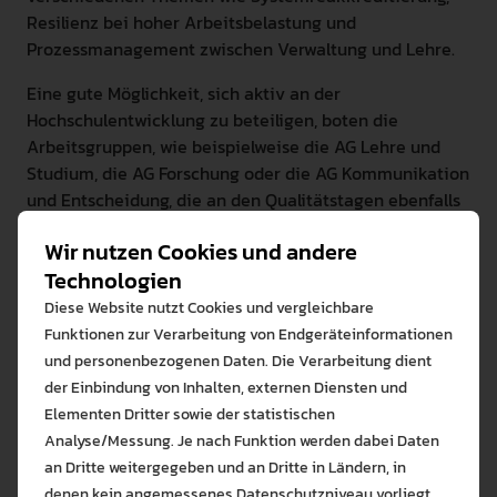
Resilienz bei hoher Arbeitsbelastung und
Prozessmanagement zwischen Verwaltung und Lehre.
Eine gute Möglichkeit, sich aktiv an der
Hochschulentwicklung zu beteiligen, boten die
Arbeitsgruppen, wie beispielweise die AG Lehre und
Studium, die AG Forschung oder die AG Kommunikation
und Entscheidung, die an den Qualitätstagen ebenfalls
tagten und allen Mitarbeiterinnen und Mitarbeitern
Wir nutzen Cookies und andere
offen standen.
Technologien
„Die Qualitätstage 2023 waren insgesamt sehr
Diese Website nutzt Cookies und vergleichbare
erfolgreich und überaus konstruktiv – die Planung für
Funktionen zur Verarbeitung von Endgeräteinformationen
2024 beginnt bereits jetzt mit diesem Schwung“, zieht
und personenbezogenen Daten. Die Verarbeitung dient
die Organisatorin und Referentin für
der Einbindung von Inhalten, externen Diensten und
Qualitätsmanagement Stefanie Claußen Bilanz.
Elementen Dritter sowie der statistischen
Analyse/Messung. Je nach Funktion werden dabei Daten
-----------------
an Dritte weitergegeben und an Dritte in Ländern, in
Text: Stefanie Claußen, Arne Geertz
denen kein angemessenes Datenschutzniveau vorliegt