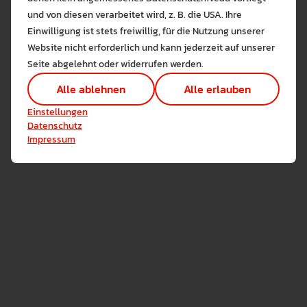
Bitte wählen Sie zuzulas
und von diesen verarbeitet wird, z. B. die USA. Ihre
Die auf der Website verwendeten Co
Fotos: Reinhold Wentsch
Einwilligung ist stets freiwillig, für die Nutzung unserer
Lernen Sie mehr
Website nicht erforderlich und kann jederzeit auf unserer
Alle erlauben
Alle ableh
Seite abgelehnt oder widerrufen werden.
Technisch notwendig (1)
Alle ablehnen
Alle erlauben
Hier sind alle technisch 
Einstellungen speichern
Einstellungen
Marketing Cookies
Datenschutz
Cookies ermöglichen es 
Impressum
Analyse / Statistiken (1)
Es werden Daten wie die 