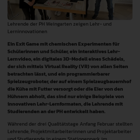
INTERNATIONAL
PRESSE
Lehrende der PH Weingarten zeigen Lehr- und
Lerninnovationen
GEBÄRDENSPRACHE
LEICHTE SPRACHE
Ein Exit Game mit chemischen Experimenten für
Schülerinnen und Schüler, ein interaktives Lehr-
Lernvideo, ein digitales 3D-Modell eines Schädels,
der sich mittels Virtual Reality (VR) von allen Seiten
betrachten lässt, und ein programmierbarer
Spielzeugroboter, der auf einem Spielzeugbauernhof
die Kühe mit Futter versorgt oder die Eier von den
Hühnern abholt, das sind nur einige Beispiele von
innovativen Lehr-Lernformaten, die Lehrende mit
Studierenden an der PH entwickelt haben.
Während der drei Qualitätstage Anfang Februar stellten
Lehrende, Projektmitarbeiterinnen und Projektarbeiter
und Studierende in einem Stationenpark im