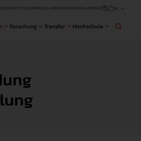
RESSIERTE
STUDIERENDE
ALUMNI
INTERNATIONAL
PRESSE
m
Forschung
Transfer
Hochschule
ldung
sfer
änge
ge
klung
d Gaststudierende
NEWS
NEWS
NEWS
NEWS
An der Pädagogischen Hochschule
Die Pädagogische Hochschule
Anmeldungen für den nächsten
Die Pädagogische Hochschule
Weingarten (PH) wurde eine im Auftrag
Weingarten hat sich zum Ziel gesetzt,
Zertifikatskurs an der AWW der PH
Weingarten erweitert ihr