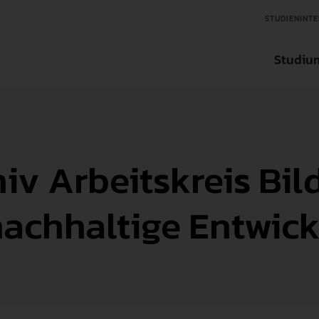
STUDIENINTE
Studiu
Aktuelles
Aktuelles
Aktuelles
Studienfinder
iv Arbeitskreis Bi
Organisation
Ansprechpartner in der Forschung
Ansprechpartner für Tran
Bachelorstudieng
Über die Hochschule
Forschungseinrichtungen
Transfereinrichtungen
Masterstudiengän
nachhaltige Entwic
Zentrale Einrichtungen
Wissenschaftlicher Nachwuchs
Internationale un
International
Forschungsdatenbank
Weiterbildung
Interessensvertretung
Forschungsförderungen
Fächer