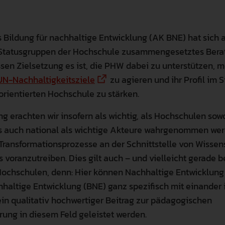
Familienfreundlichkeit
Gute Wissenschaftliche Praxis
Promotion & Habili
s Bildung für nachhaltige Entwicklung (AK BNE) hat sich a
Qualitätsmanagement
Forschungssoftware
Zusätzliches Stud
Statusgruppen der Hochschule zusammengesetztes Ber
ssen Zielsetzung es ist, die PHW dabei zu unterstützen, m
Karriere
Weingarten Learning Lab
Studienbewerbung
UN-Nachhaltigkeitsziele
zu agieren und ihr Profil im 
orientierten Hochschule zu stärken.
Recht & Regelungen
Hilfskraft gesucht
Semestertermine
ng erachten wir insofern als wichtig, als Hochschulen sow
Datenschutz & Informationssich
Studierendenservi
ls auch national als wichtige Akteure wahrgenommen wer
ransformationsprozesse an der Schnittstelle von Wissen
Hochschulwahlen
Serviceeinrichtun
 voranzutreiben. Dies gilt auch – und vielleicht gerade b
ochschulen, denn: Hier können Nachhaltige Entwicklung
Meldestelle Hinweisgeber
Verfasste Studier
hhaltige Entwicklung (BNE) ganz spezifisch mit einander
ein qualitativ hochwertiger Beitrag zur pädagogischen
erung in diesem Feld geleistet werden.