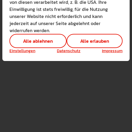
von diesen verarbeitet wird, z. B. die USA. Ihre
Lernen Sie mehr
Einwilligung ist stets freiwillig, für die Nutzung
Alle erlauben
Alle ableh
unserer Website nicht erforderlich und kann
jederzeit auf unserer Seite abgelehnt oder
Technisch notwendig 
widerrufen werden.
Hier sind alle technis
Einstellungen speichern
Alle ablehnen
Alle erlauben
Marketing Cookies
Cookies ermöglichen 
Einstellungen
Datenschutz
Impressum
Analyse / Statistiken 
Es werden Daten wie d
gische Beratung zur stärkeren Verankerung von Nachhaltigkei
ne des PH-Leitbildes
tützung bei der Bewusstseinsbildung für das Themenfeld über
Dr. Gregor Lang-Wojtasik
tatusgruppen der Hochschule hinweg
or des Forschungszentrums für Bildungsinnovation und