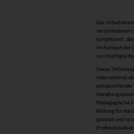
Der Arbeitskrei
verschiedenen 
konstituiert, de
im Kontext der
nachhaltigkeits
Diese Zielsetzu
international a
entsprechende T
Handlungspraxis
Pädagogische H
Bildung für Nac
gesetzt und so 
Professionalisi