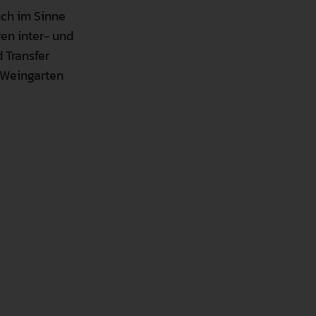
uch im Sinne
ren inter- und
 Transfer
H Weingarten
assende Richtlinien aus
n Cookies sind kategorisiert. Nachfolgend können Sie Informa