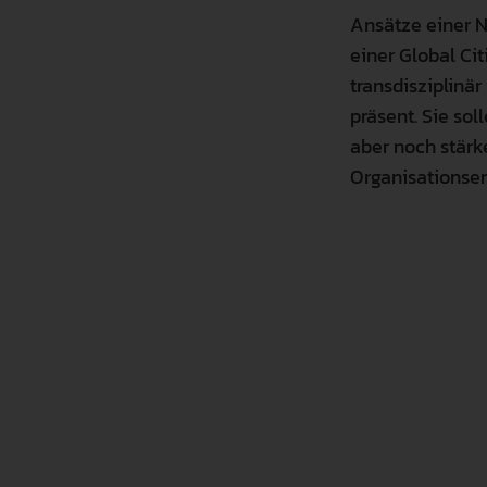
Ansätze einer N
einer Global Ci
transdisziplinä
präsent. Sie so
aber noch stärk
Organisationse