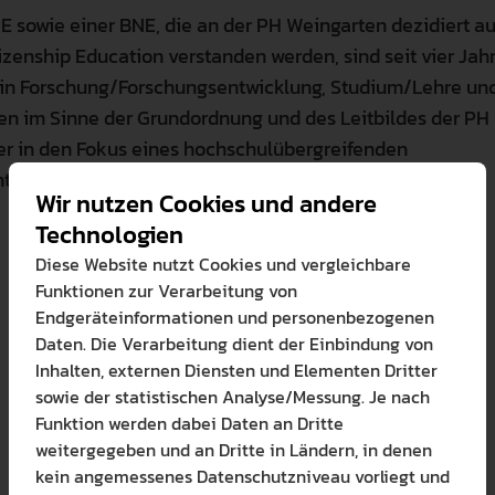
E sowie einer BNE, die an der PH Weingarten dezidiert a
tizenship Education verstanden werden, sind seit vier Jah
r in Forschung/Forschungsentwicklung, Studium/Lehre und
llen im Sinne der Grundordnung und des Leitbildes der P
er in den Fokus eines hochschulübergreifenden
ntwicklungsprozesses gebracht werden.
Wir nutzen Cookies und andere
Technologien
Diese Website nutzt Cookies und vergleichbare
Funktionen zur Verarbeitung von
Endgeräteinformationen und personenbezogenen
Daten. Die Verarbeitung dient der Einbindung von
Inhalten, externen Diensten und Elementen Dritter
sowie der statistischen Analyse/Messung. Je nach
Funktion werden dabei Daten an Dritte
weitergegeben und an Dritte in Ländern, in denen
Bitte wählen Sie zuzul
kein angemessenes Datenschutzniveau vorliegt und
Die auf der Website verwendete