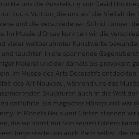
ruckte uns die Ausstellung von David Hockney
ion Louis Vuitton, die uns auf die Vielfalt der 
Familienfreundlichkeit
Gute Wissenschaftliche Praxis
Promotion & Habili
zene und die verschiedenen Stilrichtungen de
Qualitätsmanagement
Forschungssoftware
Zusätzliches Stud
e. Im Musée d’Orsay konnten wir die verschied
d vieler weltberühmter Kunstwerke bewunde
Karriere
Weingarten Learning Lab
Studienbewerbung
 und tauchten in die spannende Gegenüberst
Recht & Regelungen
higer Malerei und der damals als provokant g
Hilfskraft gesucht
Semestertermine
ein. Im Musée des Arts Décoratifs entdeckten 
Datenschutz & Informationssich
Studierendenservi
lfalt des Art Nouveau, während uns das Musée
aszinierenden Skulpturen auch in die Welt der 
Hochschulwahlen
Serviceeinrichtun
en entführte. Ein magischer Höhepunkt war de
Meldestelle Hinweisgeber
Verfasste Studier
erny: In Monets Haus und Gärten standen wir 
en, die wir sonst nur von seinen Bildern kann
een begeisterte uns auch Paris selbst: die pra