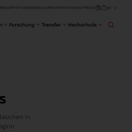
RESSIERTE
STUDIERENDE
ALUMNI
INTERNATIONAL
PRESSE
m
Forschung
Transfer
Hochschule
sfer
änge
ge
s
d Gaststudierende
NEWS
NEWS
NEWS
NEWS
ntauchen in
An der Pädagogischen Hochschule
Die Pädagogische Hochschule
Anmeldungen für den nächsten
Die Pädagogische Hochschule
eginn
Weingarten (PH) wurde eine im Auftrag
Weingarten hat sich zum Ziel gesetzt,
Zertifikatskurs an der AWW der PH
Weingarten erweitert ihr