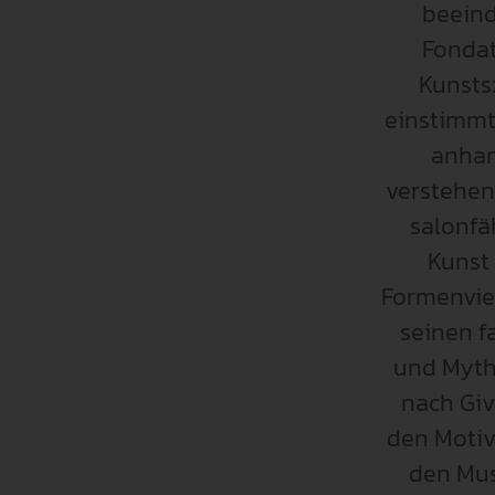
beeind
Fondat
Kunsts
einstimmt
anhan
verstehen
salonfä
Kunst 
Formenvie
seinen f
und Myth
nach Giv
den Motiv
den Mus