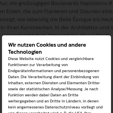
tur, die großzügigen Boulevards Napoleons III
n Ecken, die zum Flanieren und Staunen einlu
ezeigt, wie lebendig die Belle Époque bis heu
– in ihren Kunstwerken, in der Architektur und i
unvergleichlichen Atmosphäre dieser Stadt.
Wir nutzen Cookies und andere
Technologien
Diese Website nutzt Cookies und vergleichbare
Funktionen zur Verarbeitung von
Endgeräteinformationen und personenbezogenen
Daten. Die Verarbeitung dient der Einbindung von
Inhalten, externen Diensten und Elementen Dritter
sowie der statistischen Analyse/Messung. Je nach
Funktion werden dabei Daten an Dritte
weitergegeben und an Dritte in Ländern, in denen
Bitte wählen Sie zuzul
kein angemessenes Datenschutzniveau vorliegt und
Die auf der Website verwendete
von diesen verarbeitet wird, z. B. die USA. Ihre