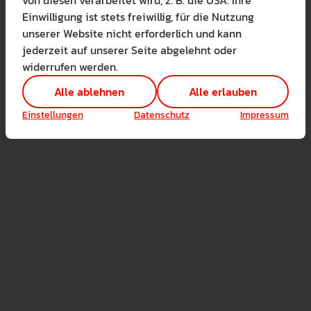
Lernen Sie mehr
Einwilligung ist stets freiwillig, für die Nutzung
Alle erlauben
Alle ableh
unserer Website nicht erforderlich und kann
jederzeit auf unserer Seite abgelehnt oder
Technisch notwendig 
widerrufen werden.
Hier sind alle technis
Einstellungen speichern
Alle ablehnen
Alle erlauben
Marketing Cookies
Cookies ermöglichen 
Einstellungen
Datenschutz
Impressum
Analyse / Statistiken 
Es werden Daten wie d