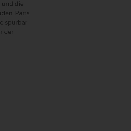
. und die
den. Paris
te spürbar
n der
assende Richtlinien aus
n Cookies sind kategorisiert. Nachfolgend können Sie Informa