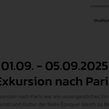
STUDIENINTE
Studiu
Aktuelles
Aktuelles
Aktuelles
Studienfinder
Organisation
Ansprechpartner in der Forschung
Ansprechpartner für Tran
Bachelorstudieng
01.09. - 05.09.2025
Über die Hochschule
Forschungseinrichtungen
Transfereinrichtungen
Masterstudiengän
Exkursion nach Pari
Zentrale Einrichtungen
Wissenschaftlicher Nachwuchs
Internationale un
International
Forschungsdatenbank
Weiterbildung
ursion nach Paris war ein unvergessliches Ei
Kunst und Kultur der Belle Époque! Gleich zu B
Interessensvertretung
Forschungsförderungen
Fächer