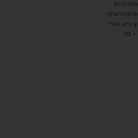
Architek
charmante
hat uns g
ist 