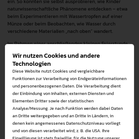
ein. So konnten sie selbst ausprobieren, wie Kinder
naturwissenschaftliche Phänomene entdecken – etwa
beim Experimentieren mit Wassertropfen auf einer
Münze oder beim Beobachten, wie Wasser durch
verschiedene Materialien „nach oben“ wandert.
Im Rahmen einer anschließenden kleinen Feierstunde
wurden die beiden Förderer, die Bürgerstiftung Kreis
Wir nutzen Cookies und andere
Ravensburg – vertreten durch Anne-Christina Thiel –
Technologien
sowie die Josef Wund Stiftung – vertreten durch Dr.
Diese Website nutzt Cookies und vergleichbare
Heiko Schmid – mit der Partnerplakette der Stiftung
Funktionen zur Verarbeitung von Endgeräteinformationen
Kinder forschen
ausgezeichnet. Darüber hinaus
und personenbezogenen Daten. Die Verarbeitung dient
erhielten Ines Pink-Neuffer und Isabell Bakar als Dank
der Einbindung von Inhalten, externen Diensten und
für ihr Engagement für frühe MINT-Bildung eine kleine
Elementen Dritter sowie der statistischen
Aufmerksamkeit. Besonders hervorgehoben wurde das
Analyse/Messung. Je nach Funktion werden dabei Daten
Engagement des Martin-Luther-Kindergartens, der
an Dritte weitergegeben und an Dritte in Ländern, in
bereits acht Zertifizierungen erhalten hat – ein
denen kein angemessenes Datenschutzniveau vorliegt
Bitte wählen Sie zuzulas
eindrucksvoller Beleg für die kontinuierliche und
und von diesen verarbeitet wird, z. B. die USA. Ihre
langfristige Umsetzung der Bildungsinitiative.
Die auf der Website verwendeten Co
Einwilligung ist stets freiwillig, für die Nutzung unserer