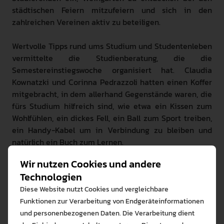
städtischen Feiern mitzufeiern und sich in den
zahlreichen Vereinen aktiv zu beteiligen.
Wertvolle Tipps rund ums Studium und Studentenleben
vermittelte die Studienberatung, die die
Semestereinstiegswoche organisiert hat. Claudia
Kownatzki und Corinna Pedrazzoli hatten einen Koffer
mitgebracht, in dem allerhand Gegenstände waren, die
fürs Studium hilfreich sind, wie etwa ein Kissen zum
Wohlfühlen, ein dickes Fell, ein Ball zum Sport treiben,
ein Handy-Kabel um in Verbindung zu bleiben und
natürlich ein Buch zum Lernen.
Wir nutzen Cookies und andere
Einer der neuen Studierenden ist Dorian Balzer. Er ist
Technologien
ein bisschen aufgeregt am ersten Studientag, aber er
war schon ein paar mal in Weingarten. Dorian Balzer
Diese Website nutzt Cookies und vergleichbare
hat sich für das Lehramtsstudium Sekundarstufe
Funktionen zur Verarbeitung von Endgeräteinformationen
entschieden. Er kennt Studierende, die ihm die PH
und personenbezogenen Daten. Die Verarbeitung dient