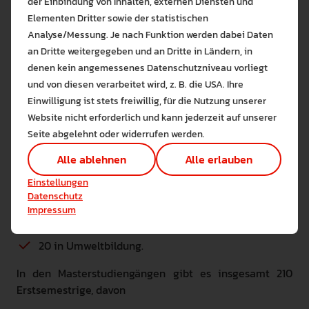
Weingarten empfohlen haben. „Ich bin aufgeregt, aber
der Einbindung von Inhalten, externen Diensten und
ich freue mich“, sagt Nera Mattes aus Sigmaringen. Sie
Elementen Dritter sowie der statistischen
studiert Lehramt Grundschule.
Analyse/Messung. Je nach Funktion werden dabei Daten
an Dritte weitergegeben und an Dritte in Ländern, in
Von den 625 Erstsemestrigen haben sich 415 in den
denen kein angemessenes Datenschutzniveau vorliegt
Bitte wählen Sie zuzulas
Bachelorstudiengängen eingeschrieben, davon
und von diesen verarbeitet wird, z. B. die USA. Ihre
Die auf der Website verwendeten Co
Einwilligung ist stets freiwillig, für die Nutzung unserer
Lernen Sie mehr
157 im Lehramt Grundschule,
Website nicht erforderlich und kann jederzeit auf unserer
Alle erlauben
Alle ableh
104 im Lehramt Sekundarstufe I,
Seite abgelehnt oder widerrufen werden.
Technisch notwendig (1)
47 in Bewegung und Ernährung,
Alle ablehnen
Alle erlauben
Hier sind alle technisch 
55 in Elementarbildung,
Einstellungen speichern
Einstellungen
Marketing Cookies
Datenschutz
10 in Logopädie,
Cookies ermöglichen es 
Impressum
22 in Medien- und Bildungsmanagement und
Analyse / Statistiken (1)
Es werden Daten wie die 
20 in Umweltbildung.
In den Masterstudiengängen gibt es insgesamt 210
Erstsemestrige, davon