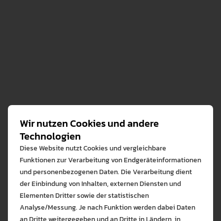
Das vertiefte Monitoring durchlaufen die Studiengänge
alle 8 Jahre. Dabei werden zusätzlich zum
Standardmonitoring weitere Evaluationstools
angewandt. Zu diesen zählen eine
Erstsemesterbefragung, eine studiengangbezogene
Absolventenevaluation und eine Aggregierung der
Lehrveranstaltungsevaluationen. Zusammen mit den
Evaluationsmaßnahmen des Standardmonitorings
werden die Ergebnisse zu einem erweiterten
Wir nutzen Cookies und andere
Jahresbericht zusammengefasst, in dem auch
Technologien
Kennzahlen festgehalten werden und daraus
Diese Website nutzt Cookies und vergleichbare
weiterführende Maßnahmen zur Verbesserung des
Funktionen zur Verarbeitung von Endgeräteinformationen
Studiengangs entwickelt werden sollen.
und personenbezogenen Daten. Die Verarbeitung dient
der Einbindung von Inhalten, externen Diensten und
Im Rahmen des Vertieften Monitorings trifft sich die
Elementen Dritter sowie der statistischen
Studiengangspezifische
Analyse/Messung. Je nach Funktion werden dabei Daten
Qualitätssicherungskommission, um über mögliche
an Dritte weitergegeben und an Dritte in Ländern, in
Empfehlungen zu Entwicklungsschritten zu diskutieren.