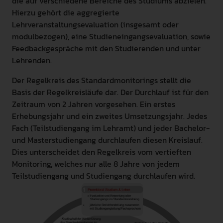
die auf verschiedene Bereiche des Studiums abzielen.
Hierzu gehört die aggregierte
INTERNATIONAL
Lehrveranstaltungsevaluation (insgesamt oder
PRESSE
modulbezogen), eine Studieneingangsevaluation, sowie
Feedbackgespräche mit den Studierenden und unter
GEBÄRDENSPRACHE
Lehrenden.
LEICHTE SPRACHE
Der Regelkreis des Standardmonitorings stellt die
Basis der Regelkreisläufe dar. Der Durchlauf ist für den
Zeitraum von 2 Jahren vorgesehen. Ein erstes
Erhebungsjahr und ein zweites Umsetzungsjahr. Jedes
Fach (Teilstudiengang im Lehramt) und jeder Bachelor-
und Masterstudiengang durchlaufen diesen Kreislauf.
Dies unterscheidet den Regelkreis vom vertieften
Monitoring, welches nur alle 8 Jahre von jedem
Teilstudiengang und Studiengang durchlaufen wird.