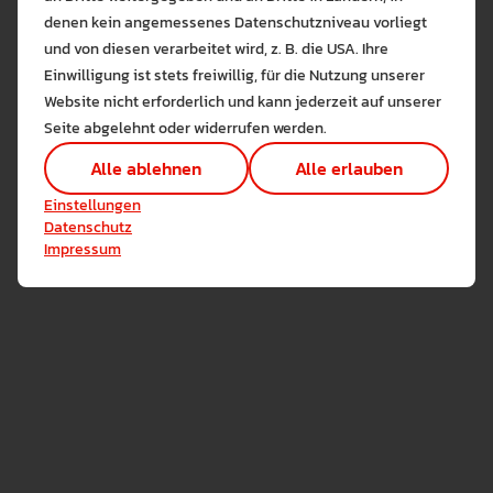
denen kein angemessenes Datenschutzniveau vorliegt
Bitte wählen Sie zuzulas
Diese legen das Fundament für die Weiterentwicklung
und von diesen verarbeitet wird, z. B. die USA. Ihre
des Studiengangs.
Die auf der Website verwendeten Co
Einwilligung ist stets freiwillig, für die Nutzung unserer
Lernen Sie mehr
Website nicht erforderlich und kann jederzeit auf unserer
Alle erlauben
Alle ableh
Seite abgelehnt oder widerrufen werden.
Technisch notwendig (1)
Alle ablehnen
Alle erlauben
Hier sind alle technisch 
Einstellungen speichern
Einstellungen
Marketing Cookies
Datenschutz
Cookies ermöglichen es 
Impressum
Analyse / Statistiken (1)
Es werden Daten wie die 