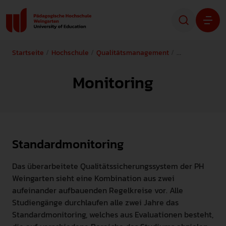
Startseite
Hochschule
Qualitätsmanagement
Kernprozesse
Studium
Monitoring
Forschung
Transfer
Hochschule
Standardmonitoring
Das überarbeitete Qualitätssicherungssystem der PH
Weingarten sieht eine Kombination aus zwei
STUDIENINTERESSIERTE
aufeinander aufbauenden Regelkreise vor. Alle
STUDIERENDE
Studiengänge durchlaufen alle zwei Jahre das
Standardmonitoring, welches aus Evaluationen besteht,
ALUMNI